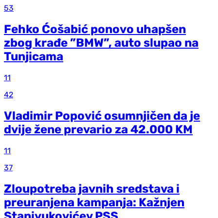
53
Fehko Ćošabić ponovo uhapšen
zbog krađe ”BMW”, auto slupao na
Tunjicama
11
42
Vladimir Popović osumnjičen da je
dvije žene prevario za 42.000 KM
11
37
Zloupotreba javnih sredstava i
preuranjena kampanja: Kažnjen
Stanivukovićev PSS