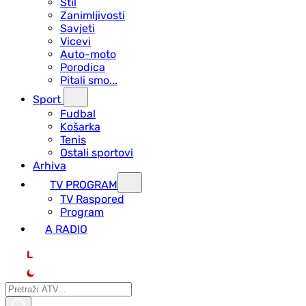
Stil
Zanimljivosti
Savjeti
Vicevi
Auto-moto
Porodica
Pitali smo...
Sport
Fudbal
Košarka
Tenis
Ostali sportovi
Arhiva
TV PROGRAM
ТV Raspored
Program
A RADIO
L