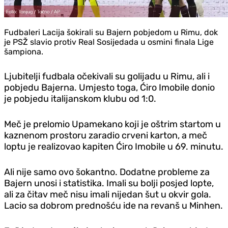
Fudbaleri Lacija šokirali su Bajern pobjedom u Rimu, dok
je PSŽ slavio protiv Real Sosijedada u osmini finala Lige
šampiona.
Ljubitelji fudbala očekivali su golijadu u Rimu, ali i
pobjedu Bajerna. Umjesto toga, Ćiro Imobile donio
je pobjedu italijanskom klubu od 1:0.
Meč je prelomio Upamekano koji je oštrim startom u
kaznenom prostoru zaradio crveni karton, a meč
loptu je realizovao kapiten Ćiro Imobile u 69. minutu.
Ali nije samo ovo šokantno. Dodatne probleme za
Bajern unosi i statistika. Imali su bolji posjed lopte,
ali za čitav meč nisu imali nijedan šut u okvir gola.
Lacio sa dobrom prednošću ide na revanš u Minhen.