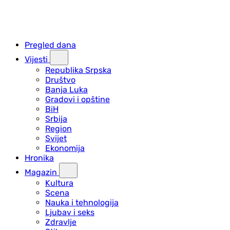
Pregled dana
Vijesti
Republika Srpska
Društvo
Banja Luka
Gradovi i opštine
BiH
Srbija
Region
Svijet
Ekonomija
Hronika
Magazin
Kultura
Scena
Nauka i tehnologija
Ljubav i seks
Zdravlje