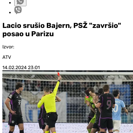
Lacio srušio Bajern, PSŽ "završio"
posao u Parizu
Izvor:
ATV
14.02.2024
23:01