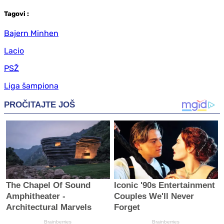
Tag
ovi
:
Bajern Minhen
Lacio
PSŽ
Liga šampiona