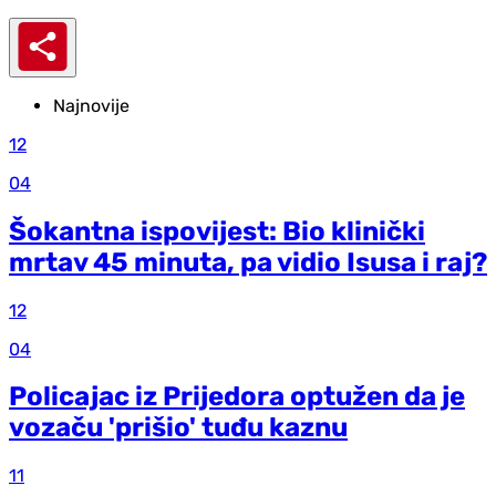
Najnovije
12
04
Šokantna ispovijest: Bio klinički
mrtav 45 minuta, pa vidio Isusa i raj?
12
04
Policajac iz Prijedora optužen da je
vozaču 'prišio' tuđu kaznu
11