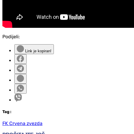
Podijeli:
Link je kopiran!
Tag
:
FK Crvena zvezda