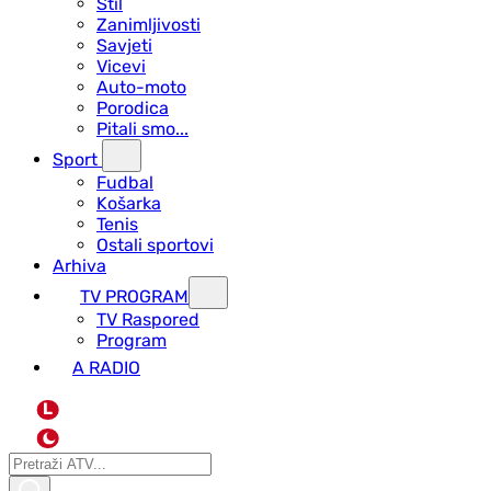
Stil
Zanimljivosti
Savjeti
Vicevi
Auto-moto
Porodica
Pitali smo...
Sport
Fudbal
Košarka
Tenis
Ostali sportovi
Arhiva
TV PROGRAM
ТV Raspored
Program
A RADIO
L