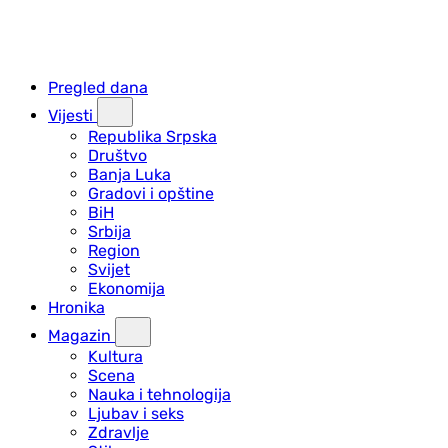
Pregled dana
Vijesti
Republika Srpska
Društvo
Banja Luka
Gradovi i opštine
BiH
Srbija
Region
Svijet
Ekonomija
Hronika
Magazin
Kultura
Scena
Nauka i tehnologija
Ljubav i seks
Zdravlje