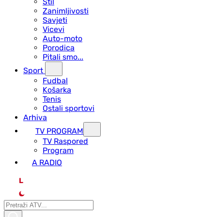
Stil
Zanimljivosti
Savjeti
Vicevi
Auto-moto
Porodica
Pitali smo...
Sport
Fudbal
Košarka
Tenis
Ostali sportovi
Arhiva
TV PROGRAM
ТV Raspored
Program
A RADIO
L