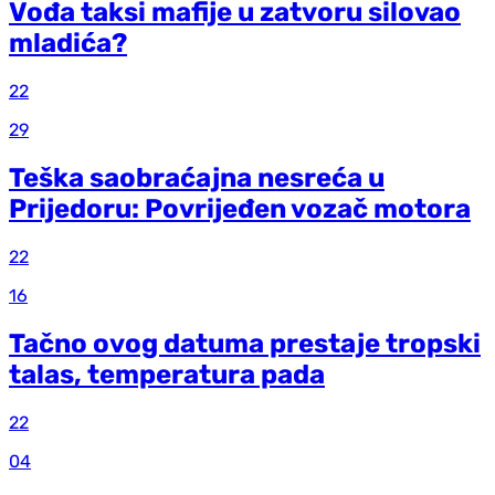
Vođa taksi mafije u zatvoru silovao
mladića?
22
29
Teška saobraćajna nesreća u
Prijedoru: Povrijeđen vozač motora
22
16
Tačno ovog datuma prestaje tropski
talas, temperatura pada
22
04