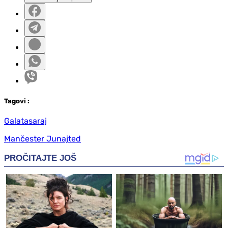
Tag
ovi
:
Galatasaraj
Mančester Junajted