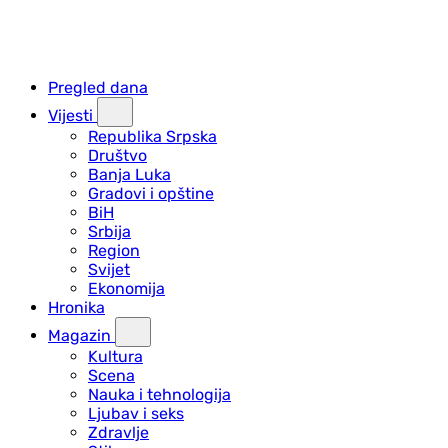
Pregled dana
Vijesti
Republika Srpska
Društvo
Banja Luka
Gradovi i opštine
BiH
Srbija
Region
Svijet
Ekonomija
Hronika
Magazin
Kultura
Scena
Nauka i tehnologija
Ljubav i seks
Zdravlje