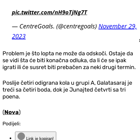
pic.twitter.com/nH9oTjNg7T
— CentreGoals. (@centregoals)
November 29,
2023
Problem je što lopta ne može da odskoči. Ostaje da
se vidi šta će biti konačna odluka, da li će se ipak
igrati ili će susret biti prebačen za neki drugi termin.
Poslije četiri odigrana kola u grupi A, Galatasaraj je
treći sa četiri boda, dok je Junajted četvrti sa tri
poena.
(
Nova
)
Podijeli:
Link je kopiran!