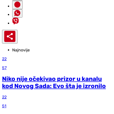
Najnovije
22
57
Niko nije očekivao prizor u kanalu
kod Novog Sada: Evo šta je izronilo
22
51