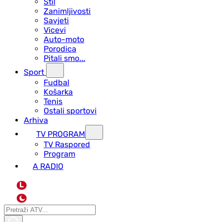
Stil
Zanimljivosti
Savjeti
Vicevi
Auto-moto
Porodica
Pitali smo...
Sport
Fudbal
Košarka
Tenis
Ostali sportovi
Arhiva
TV PROGRAM
ТV Raspored
Program
A RADIO
L