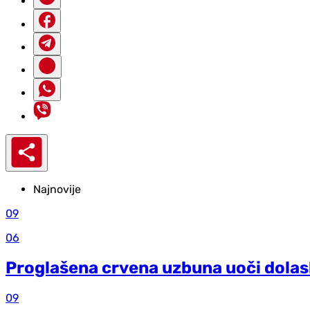
Najnovije
09
06
Proglašena crvena uzbuna uoči dolask
09