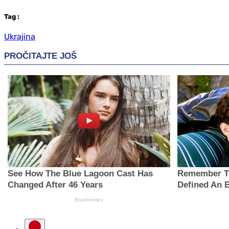
Tag
:
Ukrajina