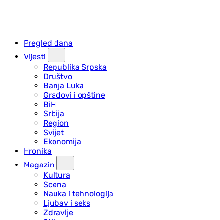
Pregled dana
Vijesti
Republika Srpska
Društvo
Banja Luka
Gradovi i opštine
BiH
Srbija
Region
Svijet
Ekonomija
Hronika
Magazin
Kultura
Scena
Nauka i tehnologija
Ljubav i seks
Zdravlje