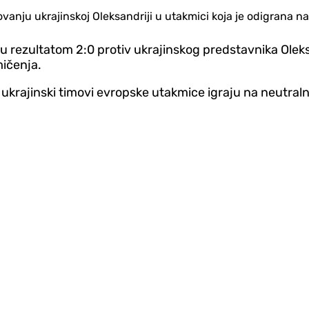
anju ukrajinskoj Oleksandriji u utakmici koja je odigrana n
u rezultatom 2:0 protiv ukrajinskog predstavnika Olek
mičenja.
e, ukrajinski timovi evropske utakmice igraju na neutral