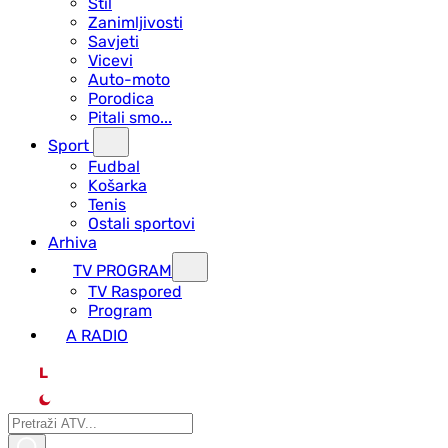
Stil
Zanimljivosti
Savjeti
Vicevi
Auto-moto
Porodica
Pitali smo...
Sport
Fudbal
Košarka
Tenis
Ostali sportovi
Arhiva
TV PROGRAM
ТV Raspored
Program
A RADIO
L