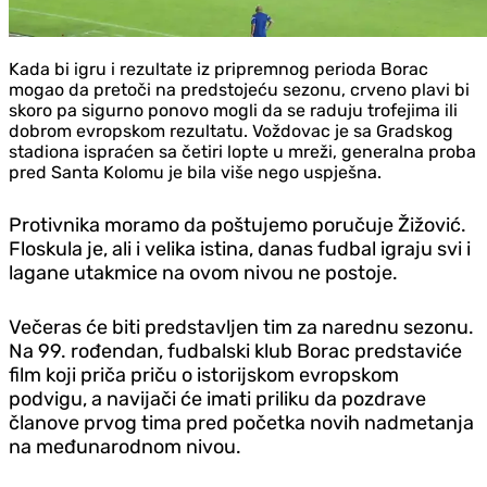
Kada bi igru i rezultate iz pripremnog perioda Borac
mogao da pretoči na predstojeću sezonu, crveno plavi bi
skoro pa sigurno ponovo mogli da se raduju trofejima ili
dobrom evropskom rezultatu. Voždovac je sa Gradskog
stadiona ispraćen sa četiri lopte u mreži, generalna proba
pred Santa Kolomu je bila više nego uspješna.
Protivnika moramo da poštujemo poručuje Žižović.
Floskula je, ali i velika istina, danas fudbal igraju svi i
lagane utakmice na ovom nivou ne postoje.
Večeras će biti predstavljen tim za narednu sezonu.
Na 99. rođendan, fudbalski klub Borac predstaviće
film koji priča priču o istorijskom evropskom
podvigu, a navijači će imati priliku da pozdrave
članove prvog tima pred početka novih nadmetanja
na međunarodnom nivou.