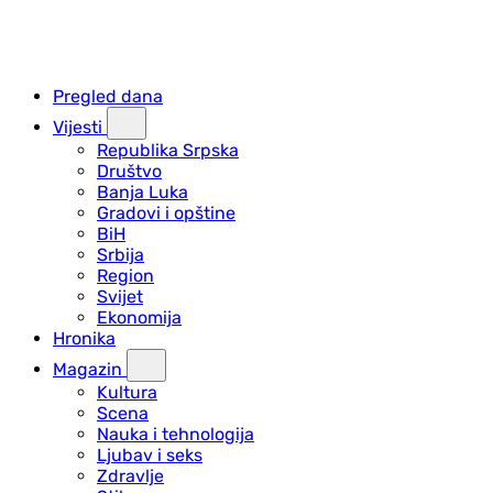
Pregled dana
Vijesti
Republika Srpska
Društvo
Banja Luka
Gradovi i opštine
BiH
Srbija
Region
Svijet
Ekonomija
Hronika
Magazin
Kultura
Scena
Nauka i tehnologija
Ljubav i seks
Zdravlje