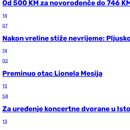
Od 500 KM za novorođenče do 746 KM 
14
07
Nakon vreline stiže nevrijeme: Pljuskov
14
02
Preminuo otac Lionela Mesija
13
58
Za uređenje koncertne dvorane u Ist
13