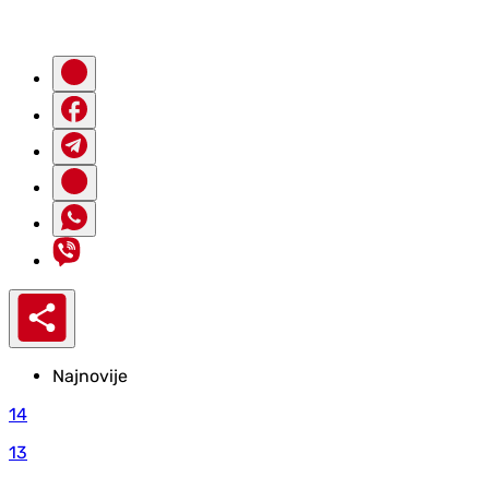
Najnovije
14
13