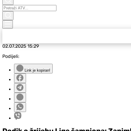
02.07.2025
15:29
Podijeli:
Link je kopiran!
Dodik o žrijebu Lige šampiona: Zanimlj