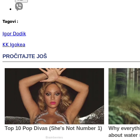
Tag
ovi
:
Igor Dodik
KK Igokea