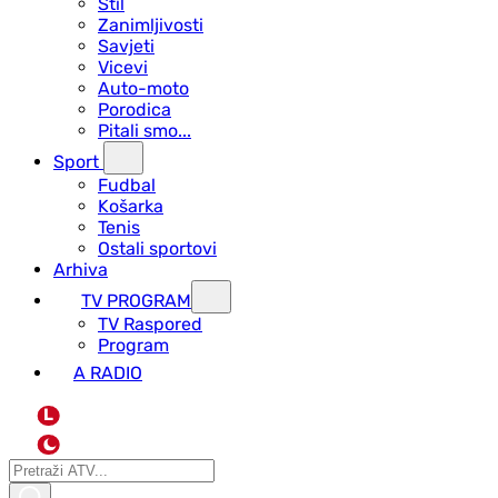
Stil
Zanimljivosti
Savjeti
Vicevi
Auto-moto
Porodica
Pitali smo...
Sport
Fudbal
Košarka
Tenis
Ostali sportovi
Arhiva
TV PROGRAM
ТV Raspored
Program
A RADIO
L