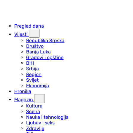
Pregled dana
Vijesti
Republika Srpska
Društvo
Banja Luka
Gradovi i opštine
BiH
Srbija
Region
Svijet
Ekonomija
Hronika
Magazin
Kultura
Scena
Nauka i tehnologija
Ljubav i seks
Zdravlje