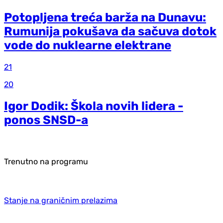
Potopljena treća barža na Dunavu:
Rumunija pokušava da sačuva dotok
vode do nuklearne elektrane
21
20
Igor Dodik: Škola novih lidera -
ponos SNSD-a
Trenutno na programu
Stanje na graničnim prelazima