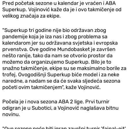
Pred početak sezone u kalendar je vraćen i ABA
Superkup. Vojinović kaže da je i ovo takmičenje od
velikog značaja za ekipe.
"Superkup tri godine nije bio održavan zbog
pandemije koja je iza nas i zbog problema sa
kalendarom jer su održavana svjetska i evropska
prvenstva. Ove godine Mundobasket je završen
nešto ranije, tako da nam se otvorio prostor da
možemo da organizujemo Superkup. Bilo je to
snažno takmičenje, ekipe su se maksimalno borile za
trofej. Ovogodišnji Superkup biće model i za neke
naredne, a nadam se da će svaka sljedeća sezona
početi ovim takmičenjem", kaže Vojinović.
Počela je i nova sezona ABA 2 lige. Prvi turnir
odigran je u Subotici, a Vojinović naglašava bitnu
novinu.
"Ove sezone neće biti igran završni turnir 'fajnal-ejt'