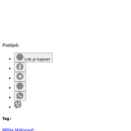
Podijeli:
Link je kopiran!
Tag
:
Milija Vojinović