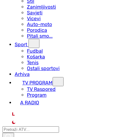
Stil
Zanimljivosti
Savjeti
Vicevi
Auto-moto
Porodica
Pitali smo...
Sport
Fudbal
Košarka
Tenis
Ostali sportovi
Arhiva
TV PROGRAM
ТV Raspored
Program
A RADIO
L