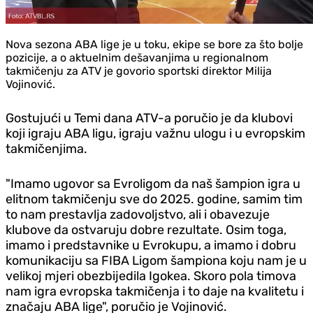
Nova sezona ABA lige je u toku, ekipe se bore za što bolje
pozicije, a o aktuelnim dešavanjima u regionalnom
takmičenju za ATV je govorio sportski direktor Milija
Vojinović.
Gostujući u Temi dana ATV-a poručio je da klubovi
koji igraju ABA ligu, igraju važnu ulogu i u evropskim
takmičenjima.
"Imamo ugovor sa Evroligom da naš šampion igra u
elitnom takmičenju sve do 2025. godine, samim tim
to nam prestavlja zadovoljstvo, ali i obavezuje
klubove da ostvaruju dobre rezultate. Osim toga,
imamo i predstavnike u Evrokupu, a imamo i dobru
komunikaciju sa FIBA Ligom šampiona koju nam je u
velikoj mjeri obezbijedila Igokea. Skoro pola timova
nam igra evropska takmičenja i to daje na kvalitetu i
značaju ABA lige", poručio je Vojinović.