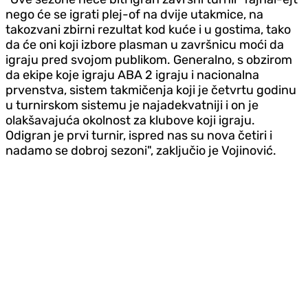
nego će se igrati plej-of na dvije utakmice, na
takozvani zbirni rezultat kod kuće i u gostima, tako
da će oni koji izbore plasman u završnicu moći da
igraju pred svojom publikom. Generalno, s obzirom
da ekipe koje igraju ABA 2 igraju i nacionalna
prvenstva, sistem takmičenja koji je četvrtu godinu
u turnirskom sistemu je najadekvatniji i on je
olakšavajuća okolnost za klubove koji igraju.
Odigran je prvi turnir, ispred nas su nova četiri i
nadamo se dobroj sezoni", zaključio je Vojinović.