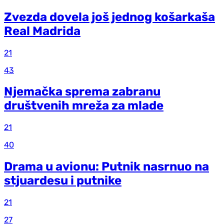
Zvezda dovela još jednog košarkaša
Real Madrida
21
43
Njemačka sprema zabranu
društvenih mreža za mlade
21
40
Drama u avionu: Putnik nasrnuo na
stjuardesu i putnike
21
27