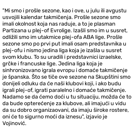
"Mi smo i prošle sezone, kao i ove, u julu ili avgustu
usvojili kalendar takmičenja. Prošle sezone smo
imali okolnost koja nas raduje, a to je plasman
Partizana u plej-of Evrolige. Izašli smo im u susret,
odližili smo im utakmice plej-ofa ABA lige. Prošle
sezone smo po prvi put imali osam predstavnika u
plej-ofu i nismo jedina liga koja je izašla u susret
svom klubu. To su uradili i predstavnici izraelske,
grčke i francuske lige. Jedina liga koja je
sinhronizovano igrala evropu i domaće takmičenje
je španska. Što se tiče ove sezone na Skupštini smo
donijeli odluku da će naši klubovi koji, i ako budu
igrali plej-of, igrati paralelno i domaće takmičenje.
Nadamo se da ćemo doći u tu situaciju, možda će to
da bude opterećenje za klubove, ali imajući u vidu
da su dobro organizaovani, da imaju široke rostere,
oni će to sigurno moći da iznesu", izjavio je
Vojinović.