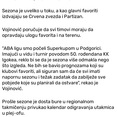
Sezona je uveliko u toku, a kao glavni favoriti
izdvajaju se Crvena zvezda i Partizan.
Vojinović poručuje da svi timovi moraju da
opravdaju ulogu favorita i na terenu.
"ABA ligu smo počeli Superkupom u Podgorici.
Imajući u vidu i turnir povodom 50. rođendana KK
Igokea, reklo bi se da je sezona više odmakla nego
što izgleda. Ne bih se bavio prognozama koji su
klubovi favoriti, ali siguran sam da će svi imati
napornu sezonu i težak zadatak da zabilježe sve
pobjede koje su planirali da ostvare", rekao je
Vojinović.
Prošle sezone je dosta bure u regionalnom
takmičenju privukao kalendar odigravanja utakmica
u plej-ofu.