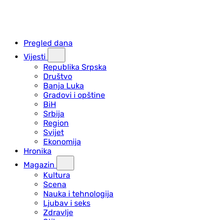
Pregled dana
Vijesti
Republika Srpska
Društvo
Banja Luka
Gradovi i opštine
BiH
Srbija
Region
Svijet
Ekonomija
Hronika
Magazin
Kultura
Scena
Nauka i tehnologija
Ljubav i seks
Zdravlje