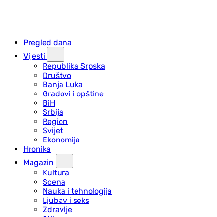
Pregled dana
Vijesti
Republika Srpska
Društvo
Banja Luka
Gradovi i opštine
BiH
Srbija
Region
Svijet
Ekonomija
Hronika
Magazin
Kultura
Scena
Nauka i tehnologija
Ljubav i seks
Zdravlje