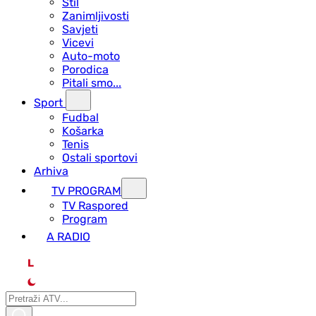
Stil
Zanimljivosti
Savjeti
Vicevi
Auto-moto
Porodica
Pitali smo...
Sport
Fudbal
Košarka
Tenis
Ostali sportovi
Arhiva
TV PROGRAM
ТV Raspored
Program
A RADIO
L