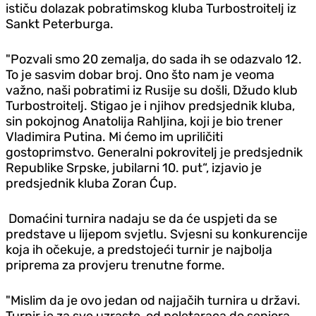
ističu dolazak pobratimskog kluba Turbostroitelj iz
Sankt Peterburga.
"Pozvali smo 20 zemalja, do sada ih se odazvalo 12.
To je sasvim dobar broj. Ono što nam je veoma
važno, naši pobratimi iz Rusije su došli, Džudo klub
Turbostroitelj. Stigao je i njihov predsjednik kluba,
sin pokojnog Anatolija Rahljina, koji je bio trener
Vladimira Putina. Mi ćemo im upriličiti
gostoprimstvo. Generalni pokrovitelj je predsjednik
Republike Srpske, jubilarni 10. put“, izjavio je
predsjednik kluba Zoran Ćup.
Domaćini turnira nadaju se da će uspjeti da se
predstave u lijepom svjetlu. Svjesni su konkurencije
koja ih očekuje, a predstojeći turnir je najbolja
priprema za provjeru trenutne forme.
"Mislim da je ovo jedan od najjačih turnira u državi.
Turnir je za sve uzraste, od poletaraca do seniora.