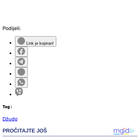
Podijeli:
Link je kopiran!
Tag
:
Džudo