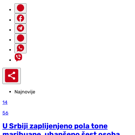
Najnovije
14
56
U Srbiji zaplijenjeno pola tone
marihuane, uhapšeno šest osoba