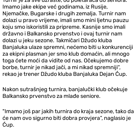
Imamo jake ekipe već godinama, iz Rusije,
Njemačke, Bugarske i drugih zemalja. Turnir nam
dolazi u pravo vrijeme, imali smo mini ljetnu pauzu
koju smo iskoristili za pripreme. Kasnije smo imali
državno i Balkansko prvenstvo i ovaj turnir nam
dolazi u jeku sezone. Takmičari Džudo kluba
Banjaluka ulaze spremni, nećemo biti u konkurenciji
za ekipni plasman jer smo klub domaćin, ali mnogo
toga ćete moći da vidite od nas. Očekujemo dobre
borbe, turnir je nikad jači, a mi nikad spremniji“,
rekao je trener Džudo kluba Banjaluka Dejan Ćup.
Nakon sutrašnjeg turnira, banjalučki klub očekuje
Balkansko prvenstvo za mlađe seniore.
"Imamo još par jakih turnira do kraja sezone, tako da
će nam ovo sigurno biti dobra provjera“, naglasio je
Ćup.