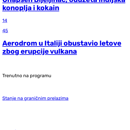
konoplja i kokain
14
45
Aerodrom u Italiji obustavio letove
zbog erupcije vulkana
Trenutno na programu
Stanje na graničnim prelazima