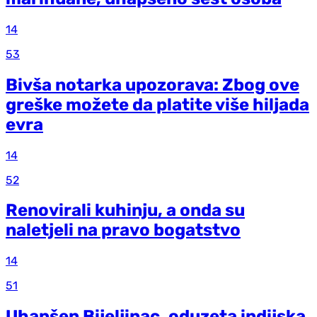
14
53
Bivša notarka upozorava: Zbog ove
greške možete da platite više hiljada
evra
14
52
Renovirali kuhinju, a onda su
naletjeli na pravo bogatstvo
14
51
Uhapšen Bijeljinac, oduzeta indijska