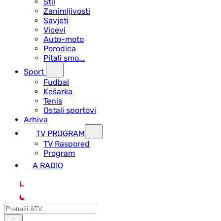
Stil
Zanimljivosti
Savjeti
Vicevi
Auto-moto
Porodica
Pitali smo...
Sport
Fudbal
Košarka
Tenis
Ostali sportovi
Arhiva
TV PROGRAM
ТV Raspored
Program
A RADIO
L