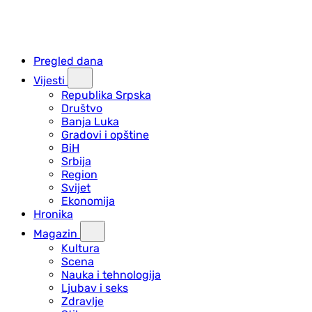
Pregled dana
Vijesti
Republika Srpska
Društvo
Banja Luka
Gradovi i opštine
BiH
Srbija
Region
Svijet
Ekonomija
Hronika
Magazin
Kultura
Scena
Nauka i tehnologija
Ljubav i seks
Zdravlje