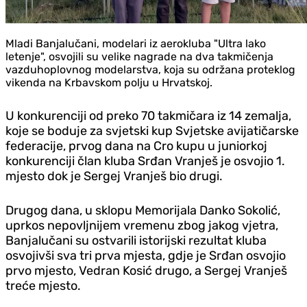
Mladi Banjalučani, modelari iz aerokluba "Ultra lako
letenje", osvojili su velike nagrade na dva takmičenja
vazduhoplovnog modelarstva, koja su održana proteklog
vikenda na Krbavskom polju u Hrvatskoj.
U konkurenciji od preko 70 takmičara iz 14 zemalja,
koje se boduje za svjetski kup Svjetske avijatičarske
federacije, prvog dana na Cro kupu u juniorkoj
konkurenciji član kluba Srđan Vranješ je osvojio 1.
mjesto dok je Sergej Vranješ bio drugi.
Drugog dana, u sklopu Memorijala Danko Sokolić,
uprkos nepovljnijem vremenu zbog jakog vjetra,
Banjalučani su ostvarili istorijski rezultat kluba
osvojivši sva tri prva mjesta, gdje je Srđan osvojio
prvo mjesto, Vedran Kosić drugo, a Sergej Vranješ
treće mjesto.