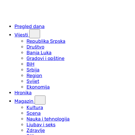
Pregled dana
Vijesti
Republika Srpska
Društvo
Banja Luka
Gradovi i opštine
BiH
Srbija
Region
Svijet
Ekonomija
Hronika
Magazin
Kultura
Scena
Nauka i tehnologija
Ljubav i seks
Zdravlje