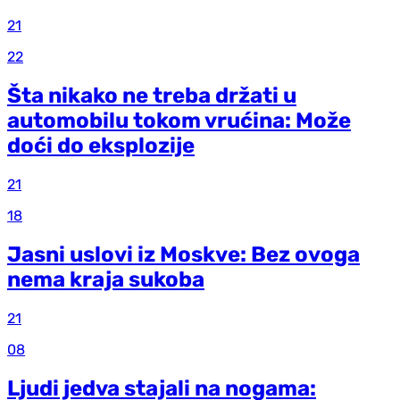
21
22
Šta nikako ne treba držati u
automobilu tokom vrućina: Može
doći do eksplozije
21
18
Jasni uslovi iz Moskve: Bez ovoga
nema kraja sukoba
21
08
Ljudi jedva stajali na nogama: