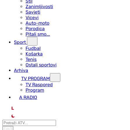
Stil
Zanimljivosti
Savjeti
Vicevi
Auto-moto
Porodica
Pitali smo...
Sport
Fudbal
Košarka
Tenis
Ostali sportovi
Arhiva
TV PROGRAM
ТV Raspored
Program
A RADIO
L