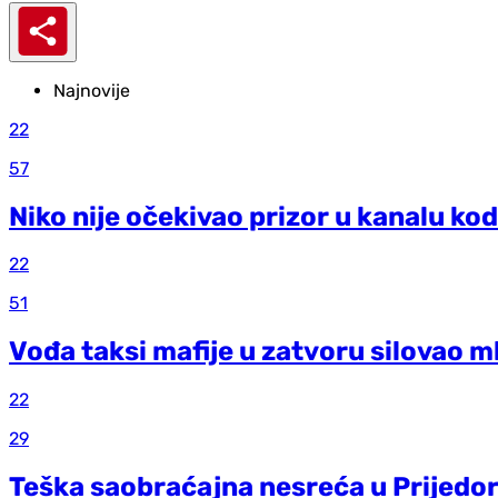
Najnovije
22
57
Niko nije očekivao prizor u kanalu kod
22
51
Vođa taksi mafije u zatvoru silovao m
22
29
Teška saobraćajna nesreća u Prijedo