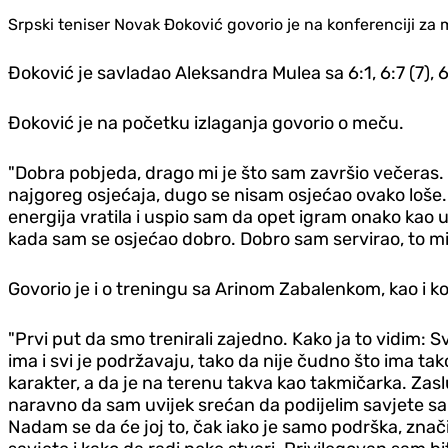
Srpski teniser Novak Đoković govorio je na konferenciji za
Đoković je savladao Aleksandra Mulea sa 6:1, 6:7 (7), 6
Đoković je na početku izlaganja govorio o meču.
"Dobra pobjeda, drago mi je što sam završio večeras
najgoreg osjećaja, dugo se nisam osjećao ovako loše.
energija vratila i uspio sam da opet igram onako kao 
kada sam se osjećao dobro. Dobro sam servirao, to mi 
Govorio je i o treningu sa Arinom Zabalenkom, kao i koj
"Prvi put da smo trenirali zajedno. Kako ja to vidim: 
ima i svi je podržavaju, tako da nije čudno što ima tak
karakter, a da je na terenu takva kao takmičarka. Zaslu
naravno da sam uvijek srećan da podijelim savjete s
Nadam se da će joj to, čak iako je samo podrška, značit