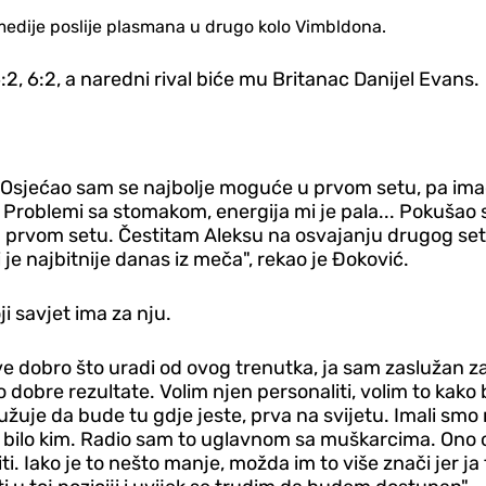
 medije poslije plasmana u drugo kolo Vimbldona.
:2, 6:2, a naredni rival biće mu Britanac Danijel Evans.
. Osjećao sam se najbolje moguće u prvom setu, pa im
 Problemi sa stomakom, energija mi je pala... Pokušao
u prvom setu. Čestitam Aleksu na osvajanju drugog seta
je najbitnije danas iz meča", rekao je Đoković.
i savjet ima za nju.
Sve dobro što uradi od ovog trenutka, ja sam zaslužan 
o dobre rezultate. Volim njen personaliti, volim to kako 
žuje da bude tu gdje jeste, prva na svijetu. Imali smo r
a bilo kim. Radio sam to uglavnom sa muškarcima. Ono 
i. Iako je to nešto manje, možda im to više znači jer ja 