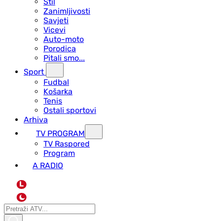
Stil
Zanimljivosti
Savjeti
Vicevi
Auto-moto
Porodica
Pitali smo...
Sport
Fudbal
Košarka
Tenis
Ostali sportovi
Arhiva
TV PROGRAM
ТV Raspored
Program
A RADIO
L