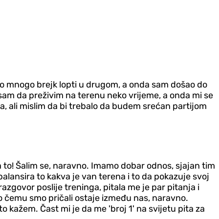
ao mnogo brejk lopti u drugom, a onda sam došao do
 sam da preživim na terenu neko vrijeme, a onda mi se
, ali mislim da bi trebalo da budem srećan partijom
za to! Šalim se, naravno. Imamo dobar odnos, sjajan tim
balansira to kakva je van terena i to da pokazuje svoj
azgovor poslije treninga, pitala me je par pitanja i
o čemu smo pričali ostaje između nas, naravno.
to kažem. Čast mi je da me 'broj 1' na svijetu pita za