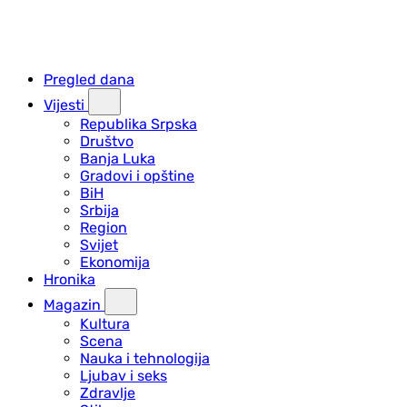
Pregled dana
Vijesti
Republika Srpska
Društvo
Banja Luka
Gradovi i opštine
BiH
Srbija
Region
Svijet
Ekonomija
Hronika
Magazin
Kultura
Scena
Nauka i tehnologija
Ljubav i seks
Zdravlje