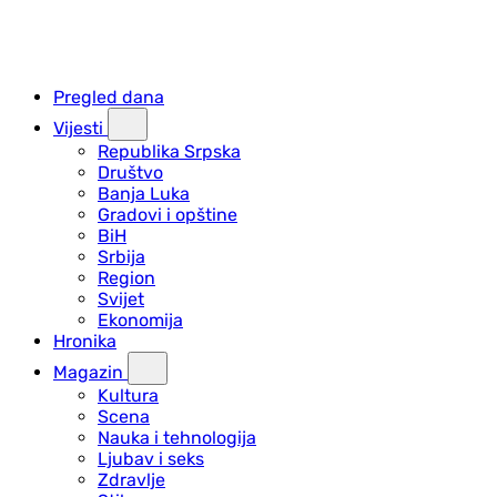
Pregled dana
Vijesti
Republika Srpska
Društvo
Banja Luka
Gradovi i opštine
BiH
Srbija
Region
Svijet
Ekonomija
Hronika
Magazin
Kultura
Scena
Nauka i tehnologija
Ljubav i seks
Zdravlje