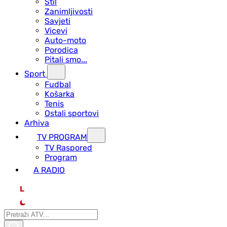
Stil
Zanimljivosti
Savjeti
Vicevi
Auto-moto
Porodica
Pitali smo...
Sport
Fudbal
Košarka
Tenis
Ostali sportovi
Arhiva
TV PROGRAM
ТV Raspored
Program
A RADIO
L