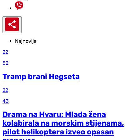
Najnovije
22
52
Tramp brani Hegseta
22
43
Drama na Hvaru: Mlada žena
kolabirala na morskim stijenama,
pilot helikoptera izveo opasan