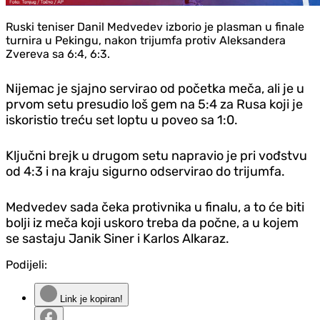
Ruski teniser Danil Medvedev izborio je plasman u finale
turnira u Pekingu, nakon trijumfa protiv Aleksandera
Zvereva sa 6:4, 6:3.
Nijemac je sjajno servirao od početka meča, ali je u
prvom setu presudio loš gem na 5:4 za Rusa koji je
iskoristio treću set loptu u poveo sa 1:0.
Ključni brejk u drugom setu napravio je pri vođstvu
od 4:3 i na kraju sigurno odservirao do trijumfa.
Medvedev sada čeka protivnika u finalu, a to će biti
bolji iz meča koji uskoro treba da počne, a u kojem
se sastaju Janik Siner i Karlos Alkaraz.
Podijeli:
Link je kopiran!