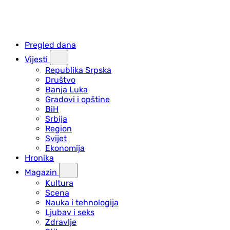
Pregled dana
Vijesti
Republika Srpska
Društvo
Banja Luka
Gradovi i opštine
BiH
Srbija
Region
Svijet
Ekonomija
Hronika
Magazin
Kultura
Scena
Nauka i tehnologija
Ljubav i seks
Zdravlje