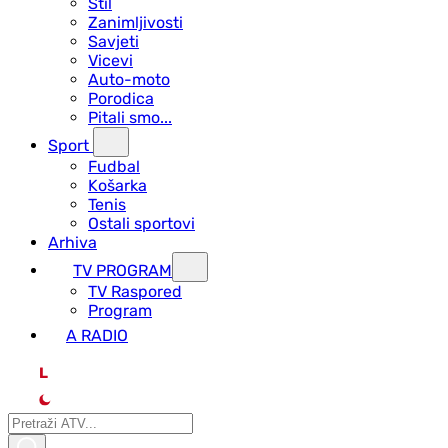
Stil
Zanimljivosti
Savjeti
Vicevi
Auto-moto
Porodica
Pitali smo...
Sport
Fudbal
Košarka
Tenis
Ostali sportovi
Arhiva
TV PROGRAM
ТV Raspored
Program
A RADIO
L