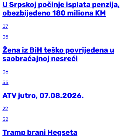
U Srpskoj počinje isplata penzija,
obezbijeđeno 180 miliona KM
07
05
Žena iz BiH teško povrijeđena u
saobraćajnoj nesreći
06
55
ATV jutro, 07.08.2026.
22
52
Tramp brani Hegseta