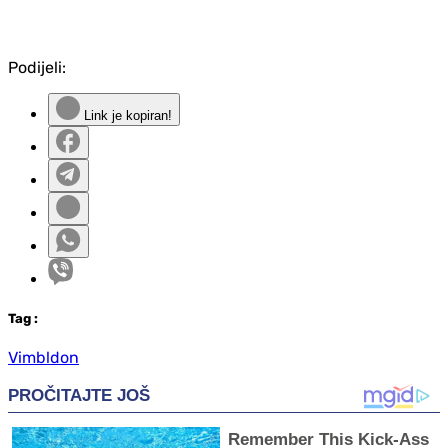
Podijeli:
Link je kopiran!
Tag
:
Vimbldon