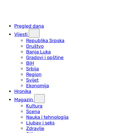
Pregled dana
Vijesti
Republika Srpska
Društvo
Banja Luka
Gradovi i opštine
BiH
Srbija
Region
Svijet
Ekonomija
Hronika
Magazin
Kultura
Scena
Nauka i tehnologija
Ljubav i seks
Zdravlje