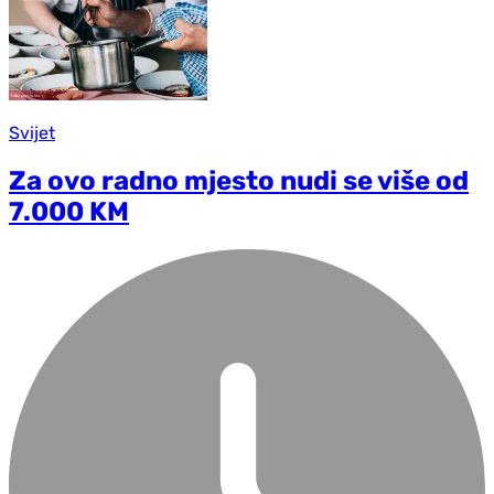
Svijet
Za ovo radno mjesto nudi se više od
7.000 KM