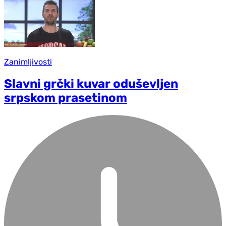
Zanimljivosti
Slavni grčki kuvar oduševljen
srpskom prasetinom