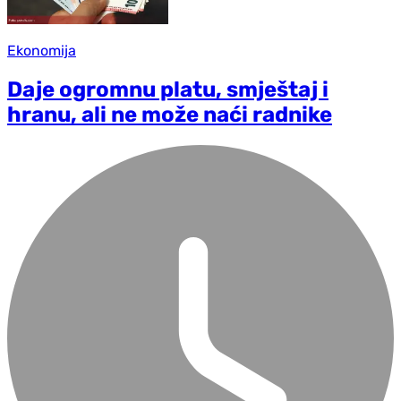
Ekonomija
Daje ogromnu platu, smještaj i
hranu, ali ne može naći radnike