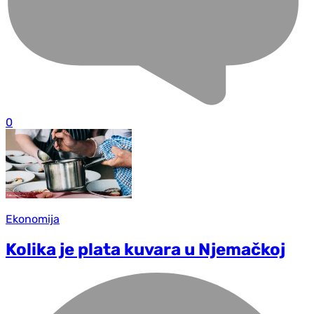
0
Ekonomija
Kolika je plata kuvara u Njemačkoj