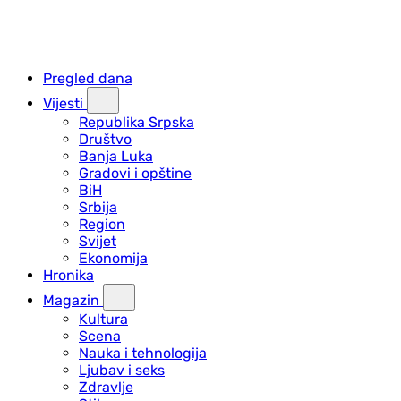
Pregled dana
Vijesti
Republika Srpska
Društvo
Banja Luka
Gradovi i opštine
BiH
Srbija
Region
Svijet
Ekonomija
Hronika
Magazin
Kultura
Scena
Nauka i tehnologija
Ljubav i seks
Zdravlje