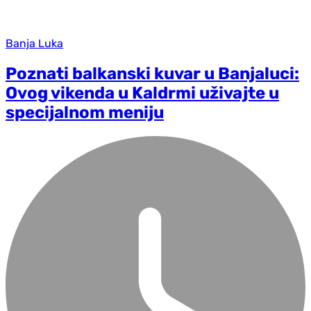
Banja Luka
Poznati balkanski kuvar u Banjaluci:
Ovog vikenda u Kaldrmi uživajte u
specijalnom meniju