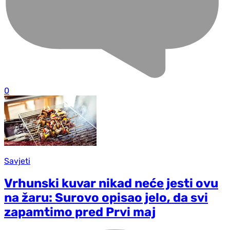
0
Savjeti
Vrhunski kuvar nikad neće jesti ovu
na žaru: Surovo opisao jelo, da svi
zapamtimo pred Prvi maj