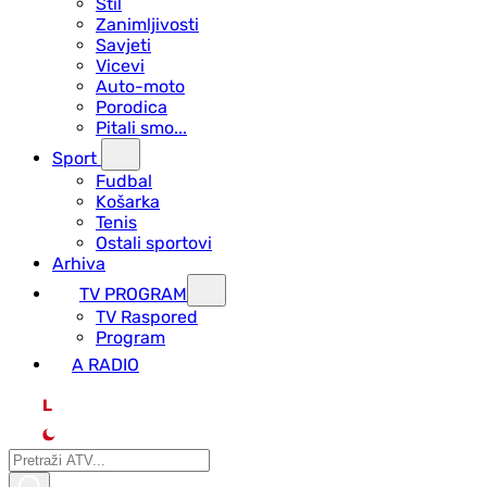
Stil
Zanimljivosti
Savjeti
Vicevi
Auto-moto
Porodica
Pitali smo...
Sport
Fudbal
Košarka
Tenis
Ostali sportovi
Arhiva
TV PROGRAM
ТV Raspored
Program
A RADIO
L