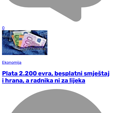
0
Ekonomija
Plata 2.200 evra, besplatni smještaj
i hrana, a radnika ni za lijeka