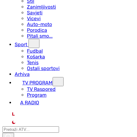
Stil
Zanimljivosti
Savjeti
Vicevi
Auto-moto
Porodica
Pitali smo...
Sport
Fudbal
Košarka
Tenis
Ostali sportovi
Arhiva
TV PROGRAM
ТV Raspored
Program
A RADIO
L