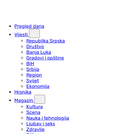
Pregled dana
Vijesti
Republika Srpska
Društvo
Banja Luka
Gradovi i opštine
BiH
Srbija
Region
Svijet
Ekonomija
Hronika
Magazin
Kultura
Scena
Nauka i tehnologija
Ljubav i seks
Zdravlje