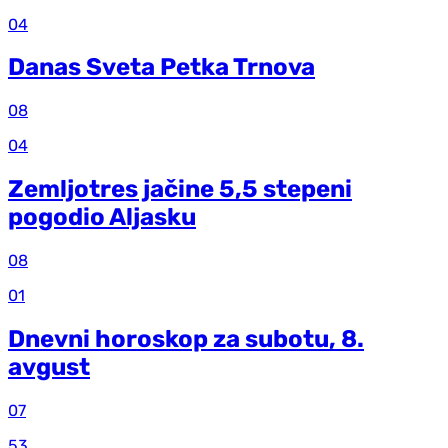
04
Danas Sveta Petka Trnova
08
04
Zemljotres jačine 5,5 stepeni
pogodio Aljasku
08
01
Dnevni horoskop za subotu, 8.
avgust
07
53