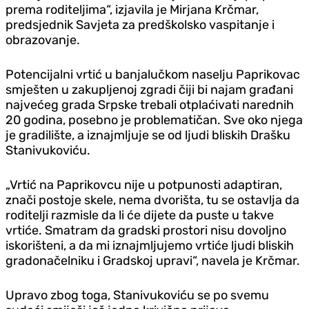
prema roditeljima“, izjavila je Mirjana Krčmar,
predsjednik Savjeta za predškolsko vaspitanje i
obrazovanje.
Potencijalni vrtić u banjalučkom naselju Paprikovac
smješten u zakupljenoj zgradi čiji bi najam građani
najvećeg grada Srpske trebali otplaćivati narednih
20 godina, posebno je problematičan. Sve oko njega
je gradilište, a iznajmljuje se od ljudi bliskih Drašku
Stanivukoviću.
„Vrtić na Paprikovcu nije u potpunosti adaptiran,
znači postoje skele, nema dvorišta, tu se ostavlja da
roditelji razmisle da li će dijete da puste u takve
vrtiće. Smatram da gradski prostori nisu dovoljno
iskorišteni, a da mi iznajmljujemo vrtiće ljudi bliskih
gradonačelniku i Gradskoj upravi“, navela je Krčmar.
Upravo zbog toga, Stanivukoviću se po svemu