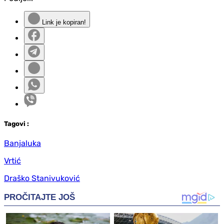
Link je kopiran!
Tag
ovi
:
Banjaluka
Vrtić
Draško Stanivuković