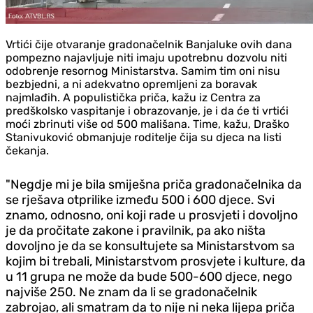
Vrtići čije otvaranje gradonačelnik Banjaluke ovih dana
pompezno najavljuje niti imaju upotrebnu dozvolu niti
odobrenje resornog Ministarstva. Samim tim oni nisu
bezbjedni, a ni adekvatno opremljeni za boravak
najmlađih. A populistička priča, kažu iz Centra za
predškolsko vaspitanje i obrazovanje, je i da će ti vrtići
moći zbrinuti više od 500 mališana. Time, kažu, Draško
Stanivuković obmanjuje roditelje čija su djeca na listi
čekanja.
"Negdje mi je bila smiješna priča gradonačelnika da
se rješava otprilike između 500 i 600 djece. Svi
znamo, odnosno, oni koji rade u prosvjeti i dovoljno
je da pročitate zakone i pravilnik, pa ako ništa
dovoljno je da se konsultujete sa Ministarstvom sa
kojim bi trebali, Ministarstvom prosvjete i kulture, da
u 11 grupa ne može da bude 500-600 djece, nego
najviše 250. Ne znam da li se gradonačelnik
zabrojao, ali smatram da to nije ni neka lijepa priča