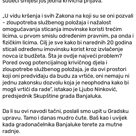
sudeći smiješi još jedna krivična prijava.
„U vidu kršenja i svih Zakona na koji su se oni pozvali
- zloupotreba službenog položaja i nažalost
omogućavanja sticanja imovinske koristi trećim
licima, u prvom smislu određenim pravnim, pa onda i
fizičkim licima. Cilj je sve kako bi narednih 20 godina
sticali određenu imovinsku korist kroz izvlačenje
novca iz budžeta. Šta je ovdje najveći problem?
Pored ovog potencijalnog krivičnog djela i
zloupotrebe službenog položaja, je da ovi prostori
koji oni predviđaju da budu za vrtiće, oni nemaju ni
jednu zakonsku dozvolu koja je neophodna kako bi
mogli vrtići da rade“, istakao je Ljubo Ninković,
predsjednik Skupštine grada Banjaluka.
Da li su ovi navodi tačni, poslali smo upit u Gradsku
upravu. Tamo i danas mudro ćute. Baš kao i uvijek
kada gradonačelnika Banjaluke terete za mutne
radnje.