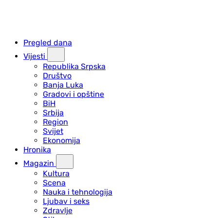
Pregled dana
Vijesti
Republika Srpska
Društvo
Banja Luka
Gradovi i opštine
BiH
Srbija
Region
Svijet
Ekonomija
Hronika
Magazin
Kultura
Scena
Nauka i tehnologija
Ljubav i seks
Zdravlje