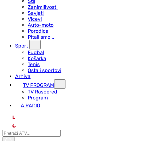
Stil
Zanimljivosti
Savjeti
Vicevi
Auto-moto
Porodica
Pitali smo...
Sport
Fudbal
Košarka
Tenis
Ostali sportovi
Arhiva
TV PROGRAM
ТV Raspored
Program
A RADIO
L