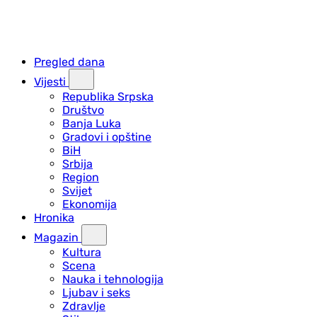
Pregled dana
Vijesti
Republika Srpska
Društvo
Banja Luka
Gradovi i opštine
BiH
Srbija
Region
Svijet
Ekonomija
Hronika
Magazin
Kultura
Scena
Nauka i tehnologija
Ljubav i seks
Zdravlje