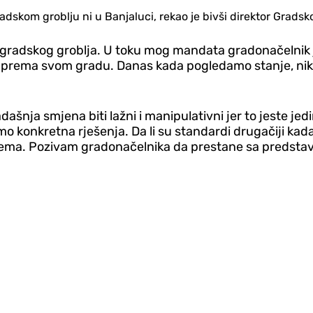
dskom groblju ni u Banjaluci, rekao je bivši direktor Gradsko
r gradskog groblja. U toku mog mandata gradonačelnik 
prema svom gradu. Danas kada pogledamo stanje, nikad 
dašnja smjena biti lažni i manipulativni jer to jeste jedi
o konkretna rješenja. Da li su standardi drugačiji k
lema. Pozivam gradonačelnika da prestane sa predstav