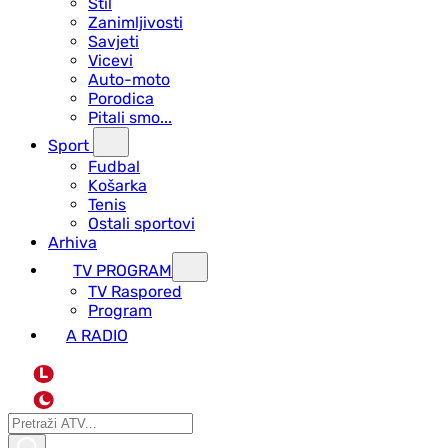
Stil
Zanimljivosti
Savjeti
Vicevi
Auto-moto
Porodica
Pitali smo...
Sport
Fudbal
Košarka
Tenis
Ostali sportovi
Arhiva
TV PROGRAM
ТV Raspored
Program
A RADIO
L