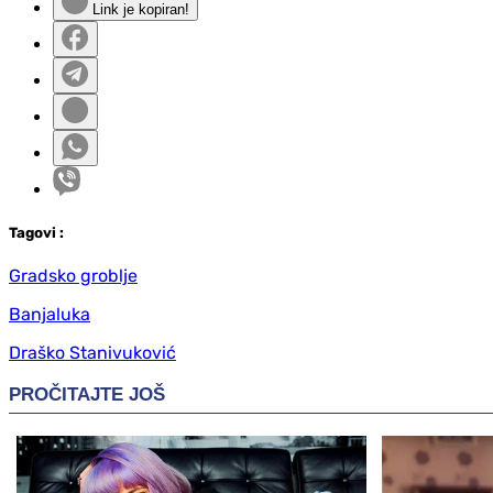
Link je kopiran!
Tag
ovi
:
Gradsko groblje
Banjaluka
Draško Stanivuković