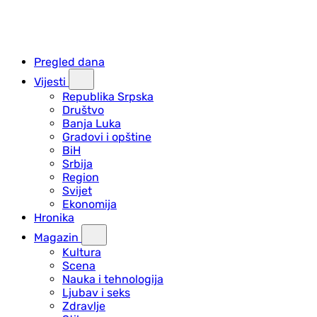
Pregled dana
Vijesti
Republika Srpska
Društvo
Banja Luka
Gradovi i opštine
BiH
Srbija
Region
Svijet
Ekonomija
Hronika
Magazin
Kultura
Scena
Nauka i tehnologija
Ljubav i seks
Zdravlje