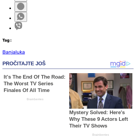
Tag
:
Banjaluka