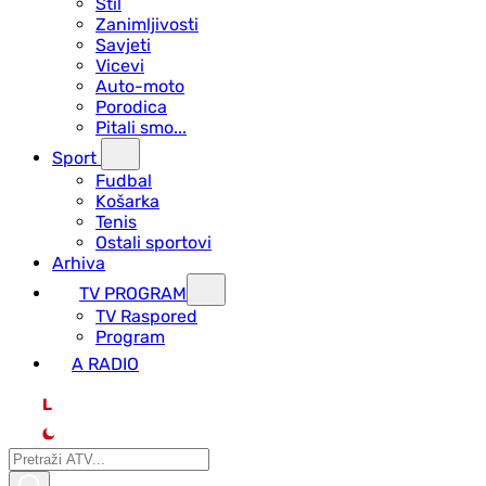
Stil
Zanimljivosti
Savjeti
Vicevi
Auto-moto
Porodica
Pitali smo...
Sport
Fudbal
Košarka
Tenis
Ostali sportovi
Arhiva
TV PROGRAM
ТV Raspored
Program
A RADIO
L