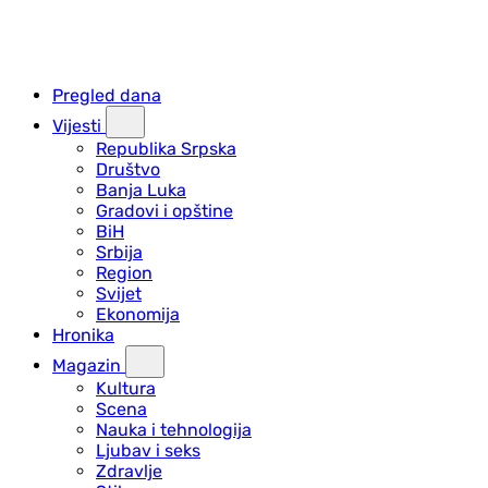
Pregled dana
Vijesti
Republika Srpska
Društvo
Banja Luka
Gradovi i opštine
BiH
Srbija
Region
Svijet
Ekonomija
Hronika
Magazin
Kultura
Scena
Nauka i tehnologija
Ljubav i seks
Zdravlje