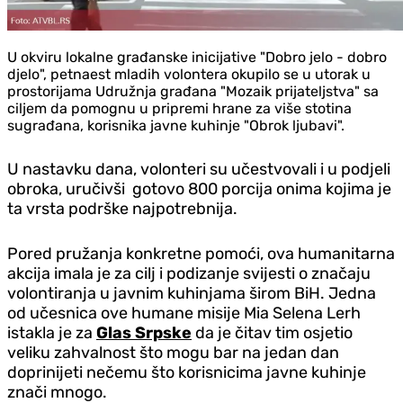
U okviru lokalne građanske inicijative "Dobro jelo - dobro
djelo", petnaest mladih volontera okupilo se u utorak u
prostorijama Udružnja građana "Mozaik prijateljstva" sa
ciljem da pomognu u pripremi hrane za više stotina
sugrađana, korisnika javne kuhinje "Obrok ljubavi".
U nastavku dana, volonteri su učestvovali i u podjeli
obroka, uručivši
gotovo 800 porcija onima kojima je
ta vrsta podrške najpotrebnija.
Pored pružanja konkretne pomoći, ova humanitarna
akcija imala je za cilj i podizanje svijesti o značaju
volontiranja u javnim kuhinjama širom BiH. Jedna
od učesnica ove humane misije Mia Selena Lerh
istakla je za
Glas Srpske
da je čitav tim osjetio
veliku zahvalnost što mogu bar na jedan dan
doprinijeti nečemu što korisnicima javne kuhinje
znači mnogo.