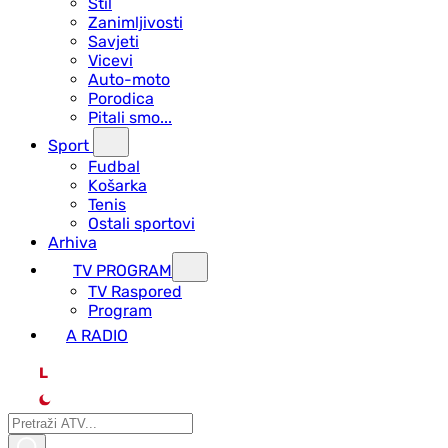
Stil
Zanimljivosti
Savjeti
Vicevi
Auto-moto
Porodica
Pitali smo...
Sport
Fudbal
Košarka
Tenis
Ostali sportovi
Arhiva
TV PROGRAM
ТV Raspored
Program
A RADIO
L