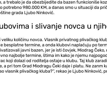
ne, a trebalo je da obezbijedite da bazen funkcioniše ko
o potrebno 980.000 KM, a danas smo u situaciji da pr
kupštine grada Ljubo Ninković.
lubovima i slivanje novca u nj
ili veliku količinu novca. Vlasnik privatnog plivačkog kl
 besplatne termine, a onda klubovi naplaćuju po termin
rivatizovali javni bazen, jer je isti čovjek, Miodrag Ček
aravno najbolje termine, štima im kako je njemu najpo
 koji dolazi od roditelja ostaje u klubu. Taj klub zar
, a pri tom Grad Miodragu Čeki daje i platu. Ne zanm ka
ao vlasnik plivačkog kluba?'', rekao je Ljubo Ninković,