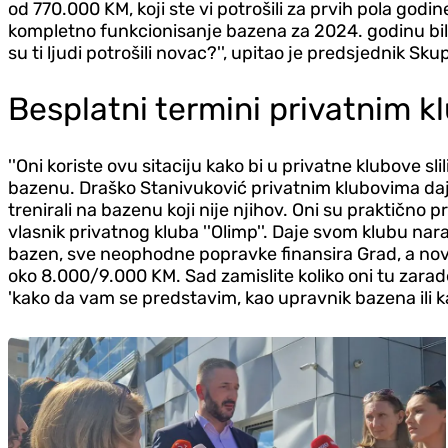
od 770.000 KM, koji ste vi potrošili za prvih pola godi
kompletno funkcionisanje bazena za 2024. godinu bil
su ti ljudi potrošili novac?'', upitao je predsjednik S
Besplatni termini privatnim k
''Oni koriste ovu sitaciju kako bi u privatne klubove sl
bazenu. Draško Stanivuković privatnim klubovima daje
trenirali na bazenu koji nije njihov. Oni su praktično p
vlasnik privatnog kluba ''Olimp''. Daje svom klubu n
bazen, sve neophodne popravke finansira Grad, a novac
oko 8.000/9.000 KM. Sad zamislite koliko oni tu zarade
'kako da vam se predstavim, kao upravnik bazena ili k