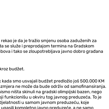
 rekao je da je tražio smjenu osoba zaduženih za
 da se služe i preprodajom termina na Gradskom
lubova i tako se zloupotrebljava javno dobro građana
 kroz budžet.
nik kada smo usvajali budžet predložio još 500.000 KM
 razmjera ne može da bude održiv od samofinansiranja.
ismo ništa skinuli na gradski olimpijski bazen, nego
ji funkcionišu u okviru tog javnog preduzeća. To je
nu djelatnosti u samom javnom preduzeću, koje
isu ugasili kompletno javno preduzeće, a ne samo