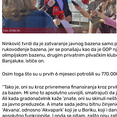
Ninković tvrdi da je zatvaranje javnog bazena samo p
rukovođenje bazena, jer se ponašaju kao da je GOP nj
olimpijskom bazenu, drugim privatnim plivačkim klubo
Banjaluke, ističe on.
Osim toga što su u prvih 6 mjeseci potrošili su 770.0
''Tako je, oni su kroz privremena finansiranja kroz p
za bazen. Mi smo to apsolutno usvojili, smatrajući da
Ali kada gradonačelnik kaže 'znate, oni su skinuli neš
za javno preduzeće. A imate sada jednu bitnu činjeni
'Akvana', odnosno 'Akvapark' koji je u Boriku, koji i 
apsolutno funkcioniše. I onda se pitam, zašto nisu zat