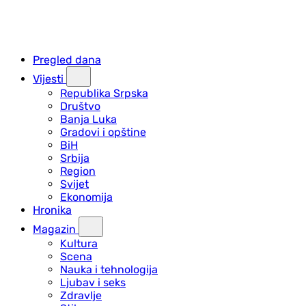
Pregled dana
Vijesti
Republika Srpska
Društvo
Banja Luka
Gradovi i opštine
BiH
Srbija
Region
Svijet
Ekonomija
Hronika
Magazin
Kultura
Scena
Nauka i tehnologija
Ljubav i seks
Zdravlje