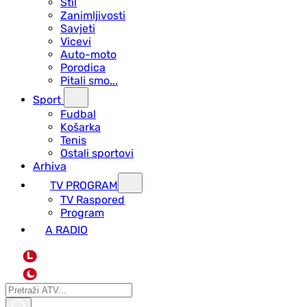
Stil
Zanimljivosti
Savjeti
Vicevi
Auto-moto
Porodica
Pitali smo...
Sport
Fudbal
Košarka
Tenis
Ostali sportovi
Arhiva
TV PROGRAM
ТV Raspored
Program
A RADIO
L