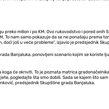
u preko milion i po KM. Ovo rukovodstvo i pored onih 5 m
KM. To nam samo pokazuje da se ne ponašaju prema tom 
doći još u veće probleme'', izjavio je predsjednik Sku
 grada Banjaluka, ponovljeni scenario kojim se koriste 
koga će okriviti. To je poznata matrica gradonačelnika k
svjete, pogledajte šta smo dobili. Sada se kajem što sa
Ninković, predsjednik Skupštine grada Banjaluka.