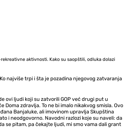
ekreativne aktivnosti. Kako su saopštili, odluka dolazi
o najviše trpi i šta je pozadina njegovog zatvaranja
e ovi ljudi koji su zatvorili GOP već drugi put u
će Doma zdravlja. To ne bi imalo nikakvog smisla.
Ovo
građana Banjaluke, ali imovinom upravlja Skupština
to i neodgovorno. Navodni razlozi koje su naveli: da
da se pitam, pa čekajte ljudi, mi smo vama dali grant