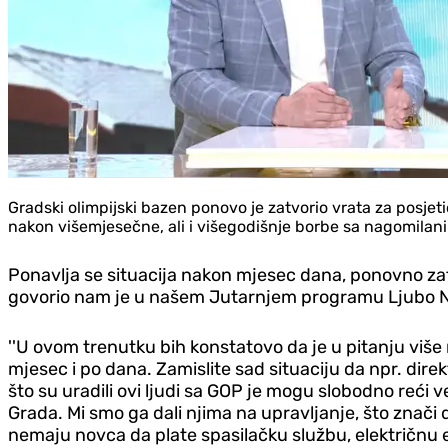
Gradski olimpijski bazen ponovo je zatvorio vrata za posjet
nakon višemjesečne, ali i višegodišnje borbe sa nagomilani
Ponavlja se situacija nakon mjesec dana, ponovno zat
govorio nam je u našem Jutarnjem programu Ljubo Ni
''U ovom trenutku bih konstatovo da je u pitanju više r
mjesec i po dana.
Zamislite sad situaciju da npr. dir
što su uradili ovi ljudi sa GOP je mogu slobodno reći 
Grada. Mi smo ga dali njima na upravljanje, što znači
nemaju novca da plate spasilačku službu, električnu ene