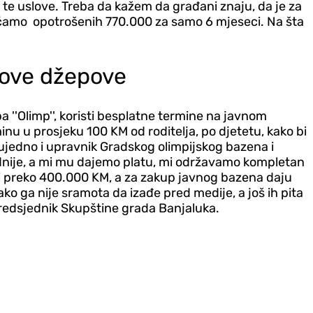
z te uslove. Treba da kažem da građani znaju, da je za
ičamo opotrošenih 770.000 za samo 6 mjeseci. Na šta
ihove džepove
uba ''Olimp'', koristi besplatne termine na javnom
u u prosjeku 100 KM od roditelja, po djetetu, kako bi
o, ujedno i upravnik Gradskog olimpijskog bazena i
godnije, a mi mu dajemo platu, mi održavamo kompletan
adi preko 400.000 KM, a za zakup javnog bazena daju
ko ga nije sramota da izađe pred medije, a još ih pita
 predsjednik Skupštine grada Banjaluka.