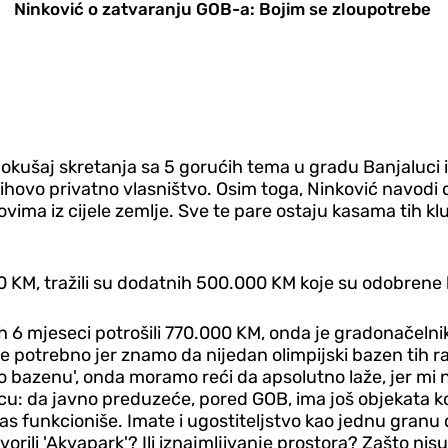
Ninković o zatvaranju GOB-a: Bojim se zloupotrebe
okušaj skretanja sa 5 gorućih tema u gradu Banjaluci i
ihovo privatno vlasništvo. Osim toga, Ninković navodi
vima iz cijele zemlje. Sve te pare ostaju kasama tih k
00 KM, tražili su dodatnih 500.000 KM koje su odobrene
rvih 6 mjeseci potrošili 770.000 KM, onda je gradonačel
 je potrebno jer znamo da nijedan olimpijski bazen tih
to bazenu', onda moramo reći da apsolutno laže, jer mi n
cu: da javno preduzeće, pored GOB, ima još objekata ko
danas funkcioniše. Imate i ugostiteljstvo kao jednu gra
vorili 'Akvapark'? Ili iznajmljivanje prostora? Zašto n