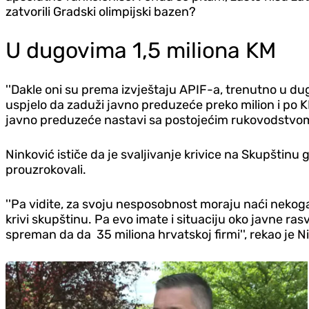
zatvorili Gradski olimpijski bazen?
U dugovima 1,5 miliona KM
''Dakle oni su prema izvještaju APIF-a, trenutno u dug
uspjelo da zaduži javno preduzeće preko milion i po 
javno preduzeće nastavi sa postojećim rukovodstvom, 
Ninković ističe da je svaljivanje krivice na Skupštinu
prouzrokovali.
''Pa vidite, za svoju nesposobnost moraju naći nekoga 
krivi skupštinu. Pa evo imate i situaciju oko javne ra
spreman da da 35 miliona hrvatskoj firmi'', rekao je 