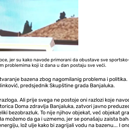
ioce, jer su kako navode primorani da obustave sve sportsko-r
m problemima koji iz dana u dan postaju sve veći.
varanje bazena zbog nagomilanig problema i politika. K
nković, predsjednik Skupštine grada Banjaluka.
azloga. Ali prije svega ne postoje oni razlozi koje navod
ektorica Doma zdravlja Banjaluka, zatvori javno preduze
veliki bezobrazluk. To nije njihov objekat, već objekat 
 da možemo da ga i uzmemo, jer se ponašaju zaista baha
rgiju, lož ulje kako bi zagrijali vodu na bazenu... I on