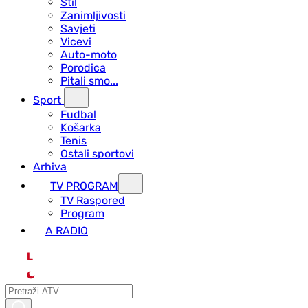
Stil
Zanimljivosti
Savjeti
Vicevi
Auto-moto
Porodica
Pitali smo...
Sport
Fudbal
Košarka
Tenis
Ostali sportovi
Arhiva
TV PROGRAM
ТV Raspored
Program
A RADIO
L