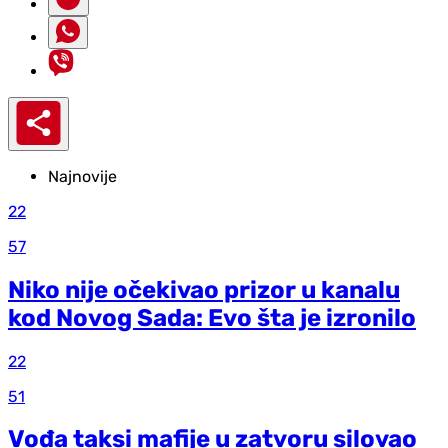
Najnovije
22
57
Niko nije očekivao prizor u kanalu
kod Novog Sada: Evo šta je izronilo
22
51
Vođa taksi mafije u zatvoru silovao