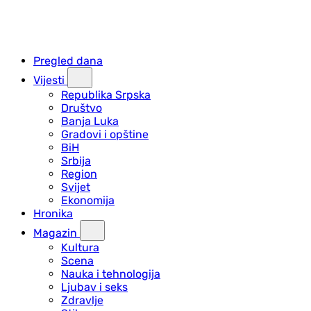
Pregled dana
Vijesti
Republika Srpska
Društvo
Banja Luka
Gradovi i opštine
BiH
Srbija
Region
Svijet
Ekonomija
Hronika
Magazin
Kultura
Scena
Nauka i tehnologija
Ljubav i seks
Zdravlje