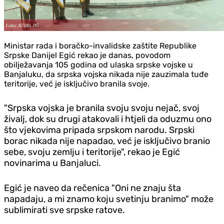
Ministar rada i boračko-invalidske zaštite Republike
Srpske Danijel Egić rekao je danas, povodom
obilježavanja 105 godina od ulaska srpske vojske u
Banjaluku, da srpska vojska nikada nije zauzimala tuđe
teritorije, već je isključivo branila svoje.
"Srpska vojska je branila svoju svoju nejač, svoj
živalj, dok su drugi atakovali i htjeli da oduzmu ono
što vjekovima pripada srpskom narodu. Srpski
borac nikada nije napadao, već je isključivo branio
sebe, svoju zemlju i teritorije", rekao je Egić
novinarima u Banjaluci.
Egić je naveo da rečenica "Oni ne znaju šta
napadaju, a mi znamo koju svetinju branimo" može
sublimirati sve srpske ratove.