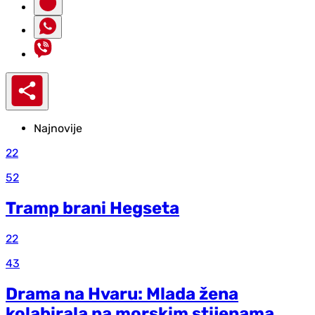
Najnovije
22
52
Tramp brani Hegseta
22
43
Drama na Hvaru: Mlada žena
kolabirala na morskim stijenama,