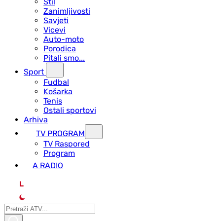
Stil
Zanimljivosti
Savjeti
Vicevi
Auto-moto
Porodica
Pitali smo...
Sport
Fudbal
Košarka
Tenis
Ostali sportovi
Arhiva
TV PROGRAM
ТV Raspored
Program
A RADIO
L