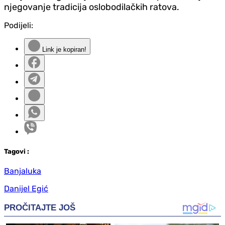
njegovanje tradicija oslobodilačkih ratova.
Podijeli:
Link je kopiran!
Tag
ovi
:
Banjaluka
Danijel Egić