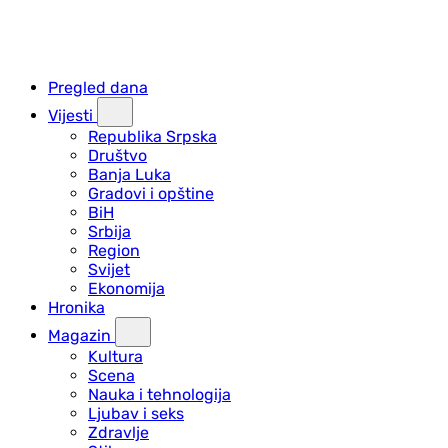
Pregled dana
Vijesti
Republika Srpska
Društvo
Banja Luka
Gradovi i opštine
BiH
Srbija
Region
Svijet
Ekonomija
Hronika
Magazin
Kultura
Scena
Nauka i tehnologija
Ljubav i seks
Zdravlje