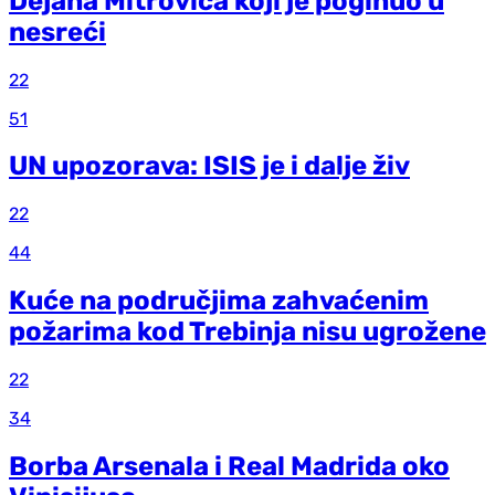
Dejana Mitrovića koji je poginuo u
nesreći
22
51
UN upozorava: ISIS je i dalje živ
22
44
Kuće na područjima zahvaćenim
požarima kod Trebinja nisu ugrožene
22
34
Borba Arsenala i Real Madrida oko