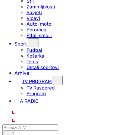
Stil
Zanimljivosti
Savjeti
Vicevi
Auto-moto
Porodica
Pitali smo...
Sport
Fudbal
Košarka
Tenis
Ostali sportovi
Arhiva
TV PROGRAM
ТV Raspored
Program
A RADIO
L