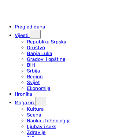
Pregled dana
Vijesti
Republika Srpska
Društvo
Banja Luka
Gradovi i opštine
BiH
Srbija
Region
Svijet
Ekonomija
Hronika
Magazin
Kultura
Scena
Nauka i tehnologija
Ljubav i seks
Zdravlje