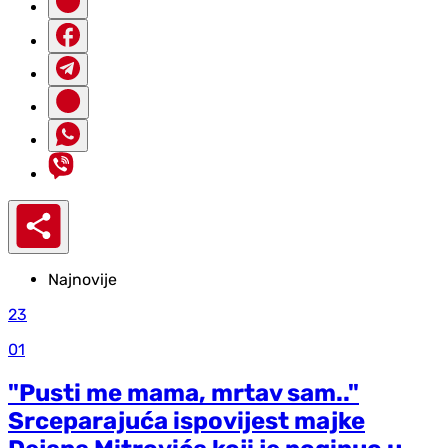
Najnovije
23
01
"Pusti me mama, mrtav sam.."
Srceparajuća ispovijest majke