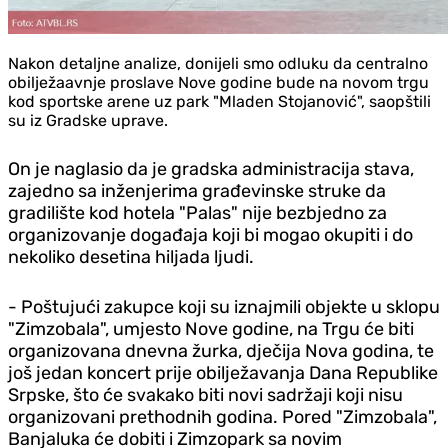
Nakon detaljne analize, donijeli smo odluku da centralno
obilježaavnje proslave Nove godine bude na novom trgu
kod sportske arene uz park "Mladen Stojanović", saopštili
su iz Gradske uprave.
On je naglasio da je gradska administracija stava,
zajedno sa inženjerima građevinske struke da
gradilište kod hotela "Palas" nije bezbjedno za
organizovanje događaja koji bi mogao okupiti i do
nekoliko desetina hiljada ljudi.
- Poštujući zakupce koji su iznajmili objekte u sklopu
"Zimzobala", umjesto Nove godine, na Trgu će biti
organizovana dnevna žurka, dječija Nova godina, te
još jedan koncert prije obilježavanja Dana Republike
Srpske, što će svakako biti novi sadržaji koji nisu
organizovani prethodnih godina. Pored "Zimzobala",
Banjaluka će dobiti i Zimzopark sa novim