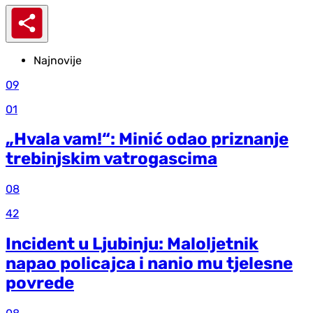
Najnovije
09
01
„Hvala vam!“: Minić odao priznanje
trebinjskim vatrogascima
08
42
Incident u Ljubinju: Maloljetnik
napao policajca i nanio mu tjelesne
povrede