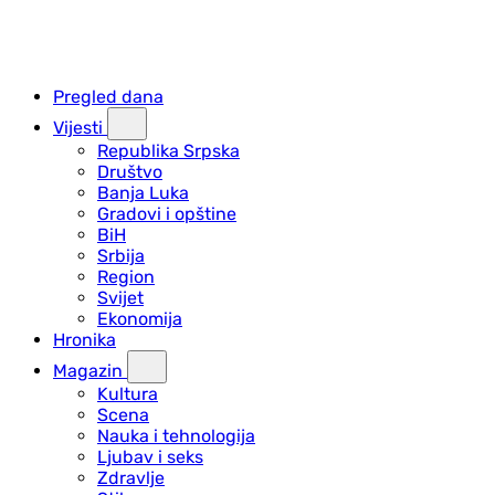
Pregled dana
Vijesti
Republika Srpska
Društvo
Banja Luka
Gradovi i opštine
BiH
Srbija
Region
Svijet
Ekonomija
Hronika
Magazin
Kultura
Scena
Nauka i tehnologija
Ljubav i seks
Zdravlje