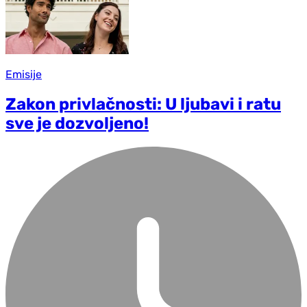
Emisije
Zakon privlačnosti: U ljubavi i ratu
sve je dozvoljeno!