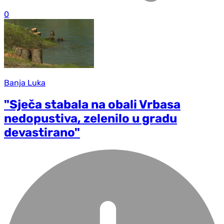
0
Banja Luka
"Sječa stabala na obali Vrbasa
nedopustiva, zelenilo u gradu
devastirano"