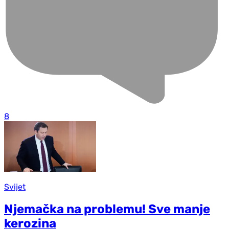
8
Svijet
Njemačka na problemu! Sve manje
kerozina