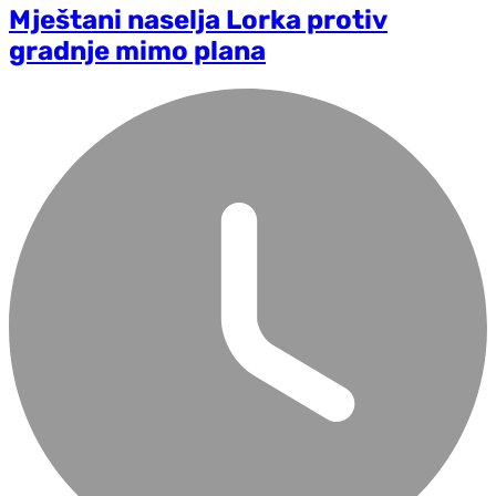
Mještani naselja Lorka protiv
gradnje mimo plana