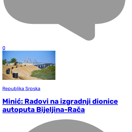
0
Republika Srpska
Minić: Radovi na izgradnji dionice
autoputa Bijeljina-Rača