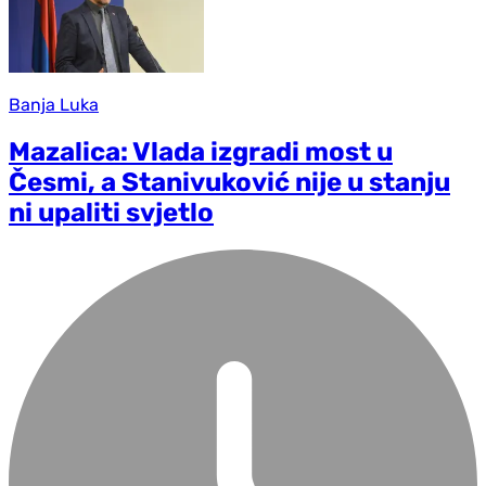
Banja Luka
Mazalica: Vlada izgradi most u
Česmi, a Stanivuković nije u stanju
ni upaliti svjetlo