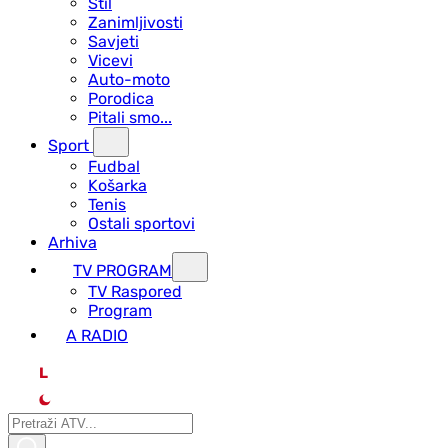
Stil
Zanimljivosti
Savjeti
Vicevi
Auto-moto
Porodica
Pitali smo...
Sport
Fudbal
Košarka
Tenis
Ostali sportovi
Arhiva
TV PROGRAM
ТV Raspored
Program
A RADIO
L