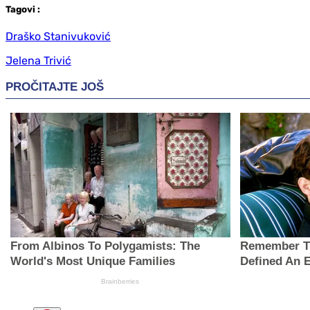
Tag
ovi
:
Draško Stanivuković
Jelena Trivić