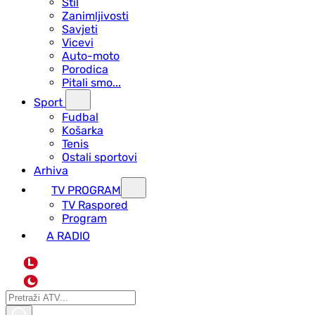
Stil
Zanimljivosti
Savjeti
Vicevi
Auto-moto
Porodica
Pitali smo...
Sport
Fudbal
Košarka
Tenis
Ostali sportovi
Arhiva
TV PROGRAM
ТV Raspored
Program
A RADIO
L