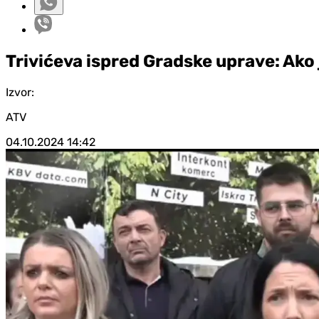
Trivićeva ispred Gradske uprave: Ako
Izvor:
ATV
04.10.2024
14:42