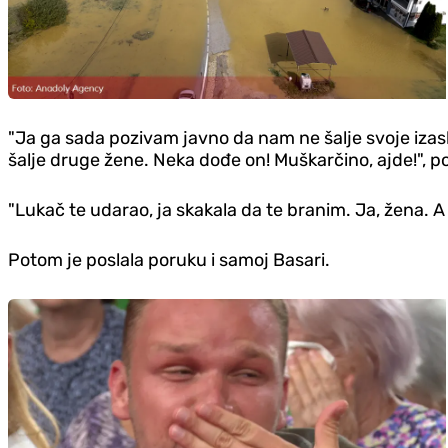
"Ja ga sada pozivam javno da nam ne šalje svoje izas
šalje druge žene. Neka dođe on! Muškarčino, ajde!", po
"Lukač te udarao, ja skakala da te branim. Ja, žena. A
Potom je poslala poruku i samoj Basari.