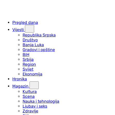
Pregled dana
Vijesti
Republika Srpska
Društvo
Banja Luka
Gradovi i opštine
BiH
Srbija
Region
Svijet
Ekonomija
Hronika
Magazin
Kultura
Scena
Nauka i tehnologija
Ljubav i seks
Zdravlje