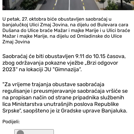
U petak, 27. oktobra biće obustavljen saobraćaj u
banjalučkoj Ulici Zmaj Jovina, na dijelu od Bulevara cara
Dušana do Ulice braće Mažar i majke Marije i u Ulici braće
Mažar i majke Marije, na dijelu od Omladinske do Ulice
Zmaj Jovina
Saobraćaj će biti obustavljen 9.11 do 10.15 časova,
zbog održavanja pokazne vježbe „Brzi odgovor
2023“ na lokaciji JU "Gimnazija“.
"
Za vrijeme trajanja obustave saobraćaja
regulisanje i preusmjeravanje saobraćaja vršiće se
na propisan način od strane pripadnika službenih
lica Ministarstva unutrašnjih poslova Republike
Srpske“, saopšteno je iz Gradske uprave Banjaluka.
Podijeli: