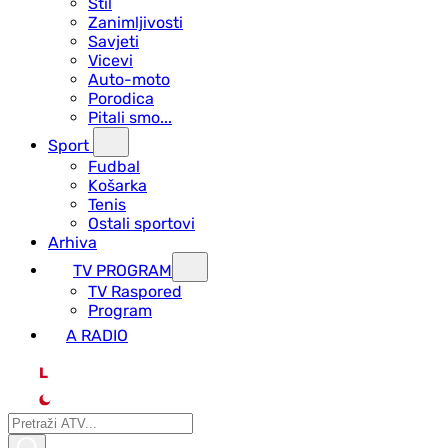
Stil
Zanimljivosti
Savjeti
Vicevi
Auto-moto
Porodica
Pitali smo...
Sport
Fudbal
Košarka
Tenis
Ostali sportovi
Arhiva
TV PROGRAM
ТV Raspored
Program
A RADIO
L