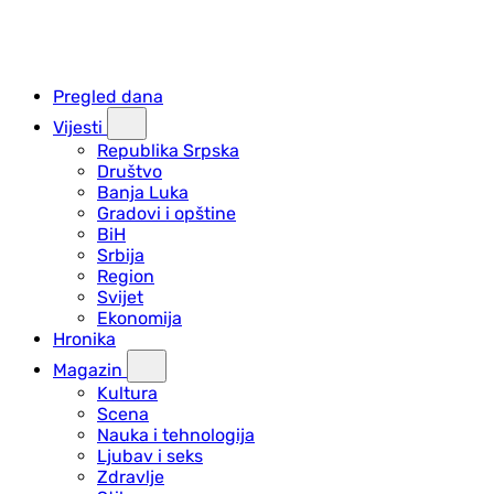
Pregled dana
Vijesti
Republika Srpska
Društvo
Banja Luka
Gradovi i opštine
BiH
Srbija
Region
Svijet
Ekonomija
Hronika
Magazin
Kultura
Scena
Nauka i tehnologija
Ljubav i seks
Zdravlje