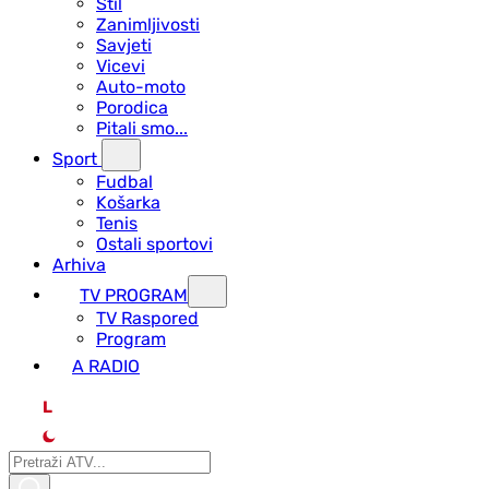
Stil
Zanimljivosti
Savjeti
Vicevi
Auto-moto
Porodica
Pitali smo...
Sport
Fudbal
Košarka
Tenis
Ostali sportovi
Arhiva
TV PROGRAM
ТV Raspored
Program
A RADIO
L