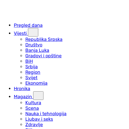
Pregled dana
Vijesti
Republika Srpska
Društvo
Banja Luka
Gradovi i opštine
BiH
Srbija
Region
Svijet
Ekonomija
Hronika
Magazin
Kultura
Scena
Nauka i tehnologija
Ljubav i seks
Zdravlje