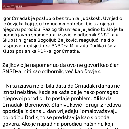
Igor Crnadak je postupio bez trunke ljudskosti. Uvrijedio
je čovjeka koji je, u trenucima potrebe, bio uz njega i
njegovu porodicu. Razlog tih uvreda je jedino to što je ta
pomoć javno spomenuta, izjavio je odbornik SNSD-a u
Skupštini grada Bogoljub Zeljković, reagujući na dio
rasprave predsjednika SNSD-a Milorada Dodika i šefa
Kluba poslanika PDP-a Igor Crnatka.
Zeljković je napomenuo da ovo ne govori kao član
SNSD-a, niti kao odbornik, već kao čovjek.
- Ni ta izjava ne bi bila data da Crnadak i danas ne
iznosi neistine. Kada se kaže da je neko pomagao
njegovoj porodici, to postaje problem. Ali kada
Crnadak, Borenović, Stanivuković i drugi iz redova
opozicije iz dana u dan vrijeđaju i omalovažavaju
porodicu Dodik, to se predstavlja kao sloboda
govora. Ako je napad na porodicu način na koji