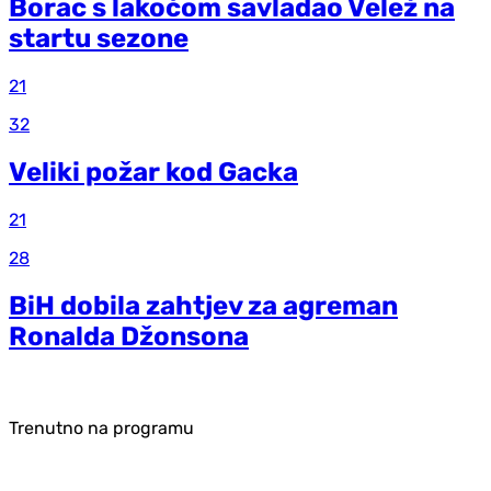
Borac s lakoćom savladao Velež na
startu sezone
21
32
Veliki požar kod Gacka
21
28
BiH dobila zahtjev za agreman
Ronalda Džonsona
Trenutno na programu