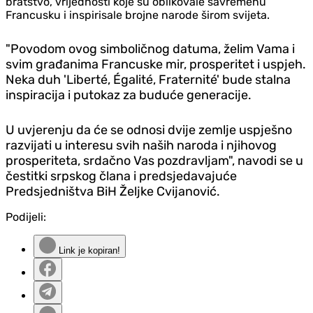
bratstvo, vrijednosti koje su oblikovale savremenu
Francusku i inspirisale brojne narode širom svijeta.
"Povodom ovog simboličnog datuma, želim Vama i
svim građanima Francuske mir, prosperitet i uspjeh.
Neka duh
'Liberté, Égalité, Fraternité'
bude stalna
inspiracija i putokaz za buduće generacije.
U uvjerenju da će se odnosi dvije zemlje uspješno
razvijati u interesu svih naših naroda i njihovog
prosperiteta, srdačno Vas pozdravljam", navodi se u
čestitki srpskog člana i predsjedavajuće
Predsjedništva BiH Željke Cvijanović.
Podijeli:
Link je kopiran!