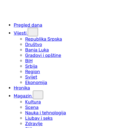
Pregled dana
Vijesti
Republika Srpska
Društvo
Banja Luka
Gradovi i opštine
BiH
Srbija
Region
Svijet
Ekonomija
Hronika
Magazin
Kultura
Scena
Nauka i tehnologija
Ljubav i seks
Zdravlje