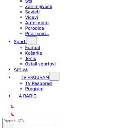
Stil
Zanimljivosti
Savjeti
Vicevi
Auto-moto
Porodica
Pitali smo...
Sport
Fudbal
Košarka
Tenis
Ostali sportovi
Arhiva
TV PROGRAM
ТV Raspored
Program
A RADIO
L