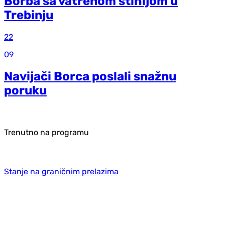
Borba sa vatrenom stihijom u
Trebinju
22
09
Navijači Borca poslali snažnu
poruku
Trenutno na programu
Stanje na graničnim prelazima