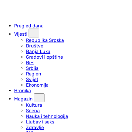
Pregled dana
Vijesti
Republika Srpska
Društvo
Banja Luka
Gradovi i opštine
BiH
Srbija
Region
Svijet
Ekonomija
Hronika
Magazin
Kultura
Scena
Nauka i tehnologija
Ljubav i seks
Zdravlje