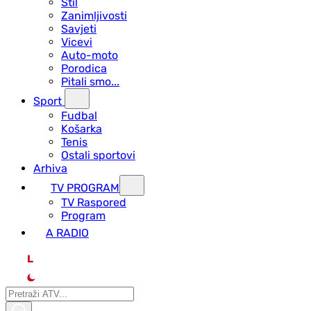
Stil
Zanimljivosti
Savjeti
Vicevi
Auto-moto
Porodica
Pitali smo...
Sport
Fudbal
Košarka
Tenis
Ostali sportovi
Arhiva
TV PROGRAM
ТV Raspored
Program
A RADIO
L