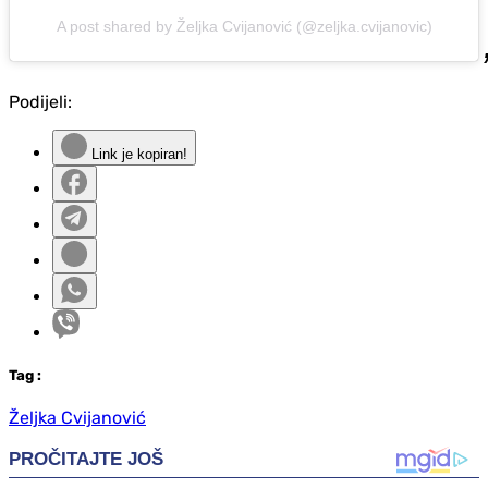
A post shared by Željka Cvijanović (@zeljka.cvijanovic)
Podijeli:
Link je kopiran!
Tag
:
Željka Cvijanović