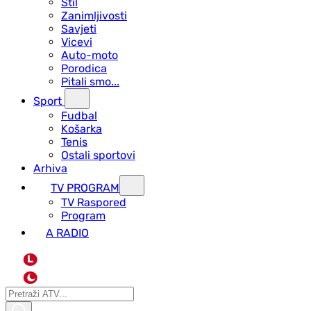
Stil
Zanimljivosti
Savjeti
Vicevi
Auto-moto
Porodica
Pitali smo...
Sport
Fudbal
Košarka
Tenis
Ostali sportovi
Arhiva
TV PROGRAM
ТV Raspored
Program
A RADIO
L