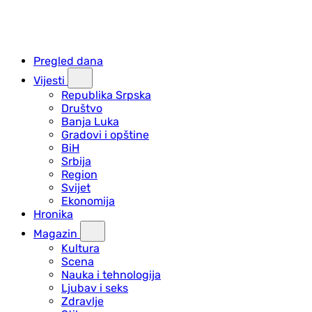
Pregled dana
Vijesti
Republika Srpska
Društvo
Banja Luka
Gradovi i opštine
BiH
Srbija
Region
Svijet
Ekonomija
Hronika
Magazin
Kultura
Scena
Nauka i tehnologija
Ljubav i seks
Zdravlje