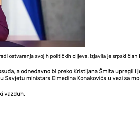
di ostvarenja svojih političkih ciljeva, izjavila je srpski čla
vosuđa, a odnedavno bi preko Kristijana Šmita upregli i 
va u Savjetu ministara Elmedina Konakovića u vezi sa
čki vazduh.