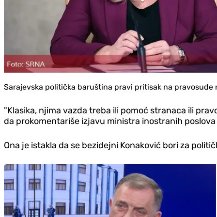
Sarajevska politička baruština pravi pritisak na pravosuđe ra
"Klasika, njima vazda treba ili pomoć stranaca ili pra
da prokomentariše izjavu ministra inostranih poslo
Ona je istakla da se bezidejni Konaković bori za politi