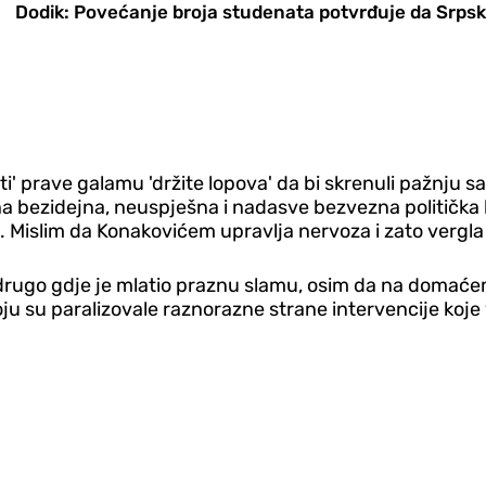
Dodik: Povećanje broja studenata potvrđuje da Srps
asti' prave galamu 'držite lopova' da bi skrenuli pažnju sa
dna bezidejna, neuspješna i nadasve bezvezna politička 
Mislim da Konakovićem upravlja nervoza i zato vergla k
dje drugo gdje je mlatio praznu slamu, osim da na dom
koju su paralizovale raznorazne strane intervencije k