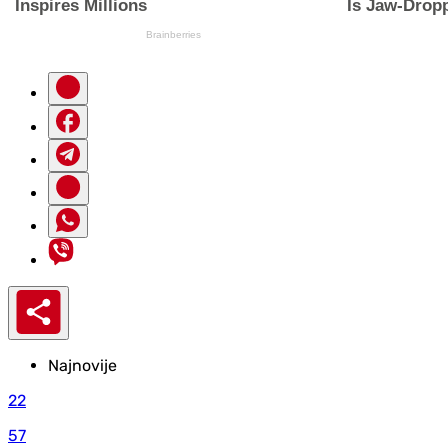
Najnovije
22
57