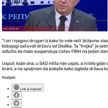
"I on i njegovi drugari iz kako to vole reći 'državne vl
kobajagi sačuvali državu od Dodika.
Ta "trojka" je je
odlučio da malo suspenduje Ustav FBiH na jedan dan. 
Usput, kaže ona, u SAD ništa nije uspio, a ni bilo g
brani, a na spoljnom da pokaže kako izgleda država 
Podijeli:
Link je kopiran!