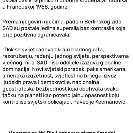
ostala pasivna prilikom pobune studenata i radnika
u Francuskoj 1968. godine.
Prema njegovim riječima, padom Berlinskog zida
SAD su postale jedina supersila bez kontrasile koja
bi je pozitivno ograničavala.
"Dok se svijet radovao kraju hladnog rata,
razoružanju, rađanju jednog svijeta, perspektivama
vječnog mira, SAD nisu odoljele izazovu globalne
dominacije. Novi svjetski poredak, paks amerikana,
američka izuzetnost, svjetlost na brijegu, izvoz
ljudskih prava i demokratije, nacionalna
geostrateška bezbjednost koja obuhvata svaku
tačku na planeti kao potencijalnu opasnost koju
kontroliše svjetski policajac", naveo je Kecmanović.
Masovno se širi Bin Ladenovo pismo Americi