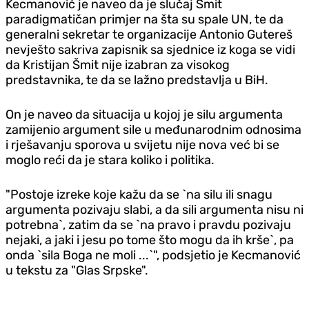
Kecmanović je naveo da je slučaj Šmit
paradigmatičan primjer na šta su spale UN, te da
generalni sekretar te organizacije Antonio Gutereš
nevješto sakriva zapisnik sa sjednice iz koga se vidi
da Kristijan Šmit nije izabran za visokog
predstavnika, te da se lažno predstavlja u BiH.
On je naveo da situacija u kojoj je silu argumenta
zamijenio argument sile u međunarodnim odnosima
i rješavanju sporova u svijetu nije nova već bi se
moglo reći da je stara koliko i politika.
"Postoje izreke koje kažu da se `na silu ili snagu
argumenta pozivaju slabi, a da sili argumenta nisu ni
potrebna`, zatim da se `na pravo i pravdu pozivaju
nejaki, a jaki i jesu po tome što mogu da ih krše`, pa
onda `sila Boga ne moli ...`", podsjetio je Kecmanović
u tekstu za "Glas Srpske".