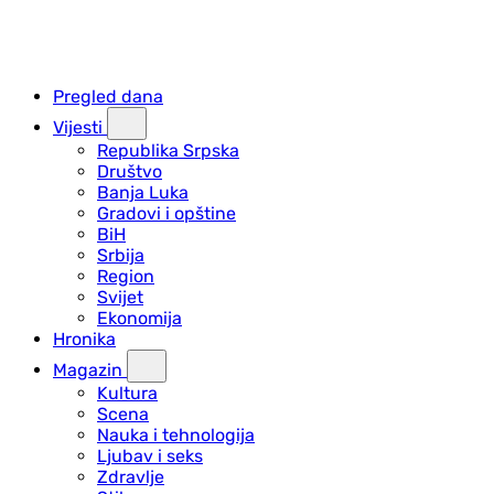
Pregled dana
Vijesti
Republika Srpska
Društvo
Banja Luka
Gradovi i opštine
BiH
Srbija
Region
Svijet
Ekonomija
Hronika
Magazin
Kultura
Scena
Nauka i tehnologija
Ljubav i seks
Zdravlje