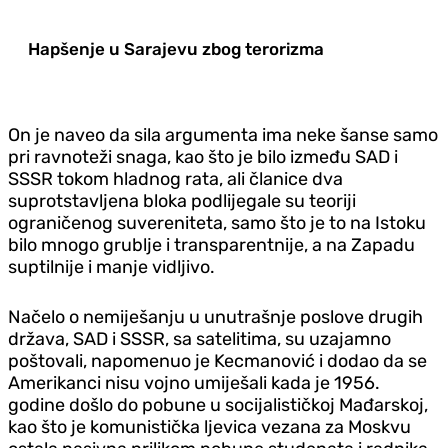
Hapšenje u Sarajevu zbog terorizma
On je naveo da sila argumenta ima neke šanse samo
pri ravnoteži snaga, kao što je bilo između SAD i
SSSR tokom hladnog rata, ali članice dva
suprotstavljena bloka podlijegale su teoriji
ograničenog suvereniteta, samo što je to na Istoku
bilo mnogo grublje i transparentnije, a na Zapadu
suptilnije i manje vidljivo.
Načelo o nemiješanju u unutrašnje poslove drugih
država, SAD i SSSR, sa satelitima, su uzajamno
poštovali, napomenuo je Kecmanović i dodao da se
Amerikanci nisu vojno umiješali kada je 1956.
godine došlo do pobune u socijalističkoj Mađarskoj,
kao što je komunistička ljevica vezana za Moskvu