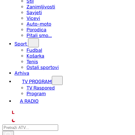
Stil
Zanimljivosti
Savjeti
Vicevi
Auto-moto
Porodica
Pitali smo...
Sport
Fudbal
Košarka
Tenis
Ostali sportovi
Arhiva
TV PROGRAM
ТV Raspored
Program
A RADIO
L