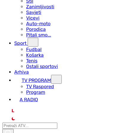
Stil
Zanimljivosti
Savjeti
Vicevi
Auto-moto
Porodica
Pitali smo...
Sport
Fudbal
Košarka
Tenis
Ostali sportovi
Arhiva
TV PROGRAM
ТV Raspored
Program
A RADIO
L