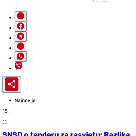
Najnovije
18
11
SNSD o tenderu za rasvjetu: Razlika