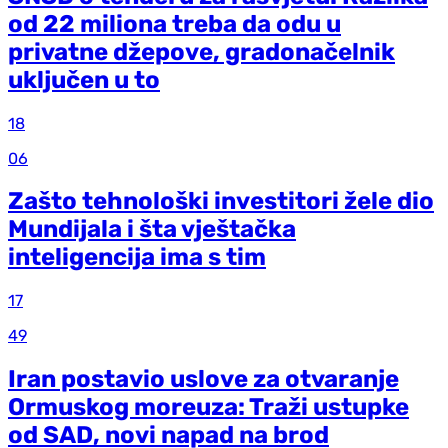
od 22 miliona treba da odu u
privatne džepove, gradonačelnik
uključen u to
18
06
Zašto tehnološki investitori žele dio
Mundijala i šta vještačka
inteligencija ima s tim
17
49
Iran postavio uslove za otvaranje
Ormuskog moreuza: Traži ustupke
od SAD, novi napad na brod