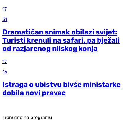
17
31
Dramatičan snimak obilazi svijet:
Turisti krenuli na safari, pa bježali
od razjarenog nilskog konja
17
16
Istraga o ubistvu bivše ministarke
dobila novi pravac
Trenutno na programu