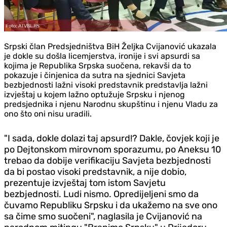
Srpski član Predsjedništva BiH Željka Cvijanović ukazala
je dokle su došla licemjerstva, ironije i svi apsurdi sa
kojima je Republika Srpska suočena, rekavši da to
pokazuje i činjenica da sutra na sjednici Savjeta
bezbjednosti lažni visoki predstavnik predstavlja lažni
izvještaj u kojem lažno optužuje Srpsku i njenog
predsjednika i njenu Narodnu skupštinu i njenu Vladu za
ono što oni nisu uradili.
"I sada, dokle dolazi taj apsurd!? Dakle, čovjek koji je
po Dejtonskom mirovnom sporazumu, po Aneksu 10
trebao da dobije verifikaciju Savjeta bezbjednosti
da bi postao visoki predstavnik, a nije dobio,
prezentuje izvještaj tom istom Savjetu
bezbjednosti. Ludi nismo. Opredijeljeni smo da
čuvamo Republiku Srpsku i da ukažemo na sve ono
sa čime smo suočeni", naglasila je Cvijanović na