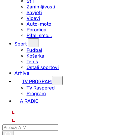
Stil
Zanimljivosti
Savjeti
Vicevi
Auto-moto
Porodica
Pitali smo...
Sport
Fudbal
Košarka
Tenis
Ostali sportovi
Arhiva
TV PROGRAM
ТV Raspored
Program
A RADIO
L