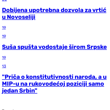
Dobijena upotrebna dozvola za vrtić
u Novoseliji
19
19
Suša spušta vodostaje širom Srpske
19
13
"Priča o konstitutivnosti naroda, a u
MIP-u na rukovodećoj poziciji samo
jedan Srbin"