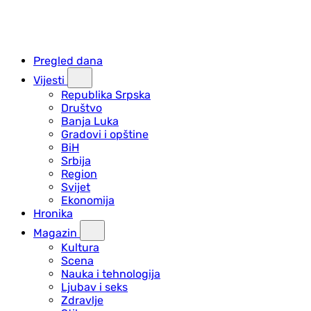
Pregled dana
Vijesti
Republika Srpska
Društvo
Banja Luka
Gradovi i opštine
BiH
Srbija
Region
Svijet
Ekonomija
Hronika
Magazin
Kultura
Scena
Nauka i tehnologija
Ljubav i seks
Zdravlje