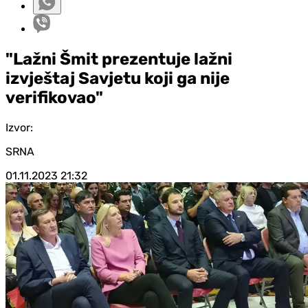
"Lažni Šmit prezentuje lažni
izvještaj Savjetu koji ga nije
verifikovao"
Izvor:
SRNA
01.11.2023
21:32