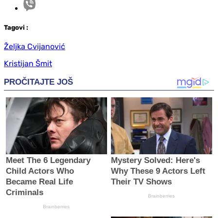
Tag
ovi
:
Željka Cvijanović
Kristijan Šmit