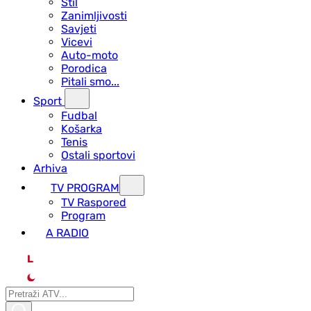
Stil
Zanimljivosti
Savjeti
Vicevi
Auto-moto
Porodica
Pitali smo...
Sport
Fudbal
Košarka
Tenis
Ostali sportovi
Arhiva
TV PROGRAM
ТV Raspored
Program
A RADIO
L