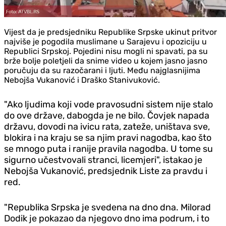
Vijest da je predsjedniku Republike Srpske ukinut pritvor
najviše je pogodila muslimane u Sarajevu i opoziciju u
Republici Srpskoj. Pojedini nisu mogli ni spavati, pa su
brže bolje poletjeli da snime video u kojem jasno jasno
poručuju da su razočarani i ljuti. Među najglasnijima
Nebojša Vukanović i Draško Stanivuković.
"Ako ljudima koji vode pravosudni sistem nije stalo
do ove države, dabogda je ne bilo. Čovjek napada
državu, dovodi na ivicu rata, zateže, uništava sve,
blokira i na kraju se sa njim pravi nagodba, kao što
se mnogo puta i ranije pravila nagodba. U tome su
sigurno učestvovali stranci, licemjeri", istakao je
Nebojša Vukanović, predsjednik Liste za pravdu i
red.
"Republika Srpska je svedena na dno dna. Milorad
Dodik je pokazao da njegovo dno ima podrum, i to