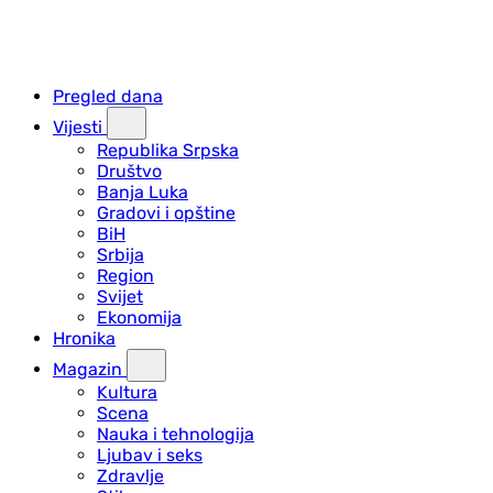
Pregled dana
Vijesti
Republika Srpska
Društvo
Banja Luka
Gradovi i opštine
BiH
Srbija
Region
Svijet
Ekonomija
Hronika
Magazin
Kultura
Scena
Nauka i tehnologija
Ljubav i seks
Zdravlje