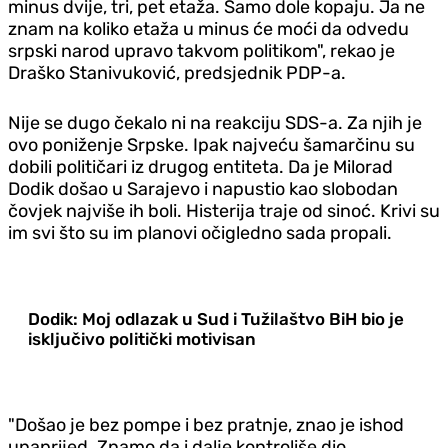
minus dvije, tri, pet etaža. Samo dole kopaju. Ja ne
znam na koliko etaža u minus će moći da odvedu
srpski narod upravo takvom politikom", rekao je
Draško Stanivuković, predsjednik PDP-a.
Nije se dugo čekalo ni na reakciju SDS-a. Za njih je
ovo poniženje Srpske. Ipak najveću šamarčinu su
dobili političari iz drugog entiteta. Da je Milorad
Dodik došao u Sarajevo i napustio kao slobodan
čovjek najviše ih boli. Histerija traje od sinoć. Krivi su
im svi što su im planovi očigledno sada propali.
Dodik: Moj odlazak u Sud i Tužilaštvo BiH bio je
isključivo politički motivisan
"Došao je bez pompe i bez pratnje, znao je ishod
unaprijed. Znamo da i dalje kontroliše dio