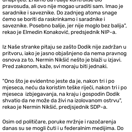
pravosuđa, ali ovo nije mogao uraditi sam. Imao je
saradnike i saveznike. Do zadnjeg atoma snage
ćemo se boriti da raskrinkamo i saradnike i
saveznike. Posebno balije, jer nije moglo bez balija",
rekao je Elmedin Konaković, predsjednik NIP-a.
Iz Naše stranke pitaju se zašto Dodik nije zadržan u
pritvoru, iako je jasno objašnjeno da nema pravnog
osnova za to. Nermin Nikšić nešto je blaži u izjavi.
Pred zakonom, kaže, svi moraju biti jednaki.
"Ono što je evidentno jeste da je, nakon tri i po
mjeseca, neću da koristim teške riječi, nakon tri i po
mjeseca izbjegavanja, na kraju i gospodin Dodik
shvatio da ne može da živi na izolovanom ostrvu",
rekao je Nermin Nikšić, predjsjednik SDP-a.
Osim od političare, poruke mržnje i razočarenja
danas su se mogli čuti i u federalnim medijima. Do