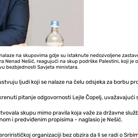
nalaze na skupovima gdje su istaknute nedozvoljene zastave 
 Nenad Nešić, reagujući na skup podrške Palestini, koji je od
tvu bezbjednosti Savjeta ministara.
vuju ljudi koji se nalaze na čelu odsjeka za borbu prot
renuti pitanje odgovornosti Lejle Čopelj, uvažavajući 
sustvovala skupu mimo pravila koja važe za državne služ
nom i predviđenim propisima - naglasio je Nešić.
erorirističkoj organizaciji bez obzira da li se radi o Srb