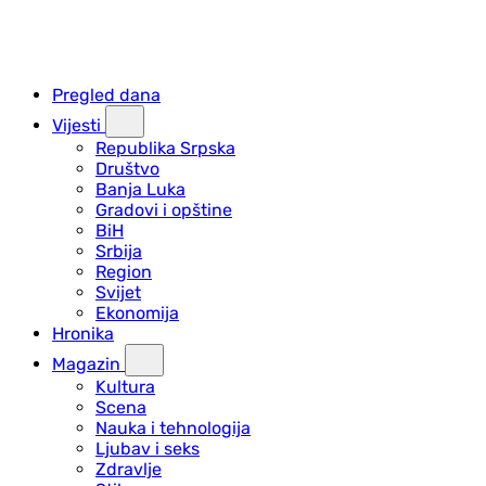
Pregled dana
Vijesti
Republika Srpska
Društvo
Banja Luka
Gradovi i opštine
BiH
Srbija
Region
Svijet
Ekonomija
Hronika
Magazin
Kultura
Scena
Nauka i tehnologija
Ljubav i seks
Zdravlje