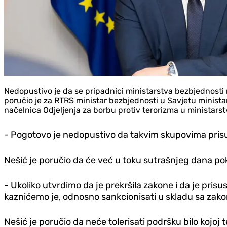
Nedopustivo je da se pripadnici ministarstva bezbjednosti 
poručio je za RTRS ministar bezbjednosti u Savjetu ministara
načelnica Odjeljenja za borbu protiv terorizma u ministars
- Pogotovo je nedopustivo da takvim skupovima prisust
Nešić je poručio da će već u toku sutrašnjeg dana pok
- Ukoliko utvrdimo da je prekršila zakone i da je pri
kaznićemo je, odnosno sankcionisati u skladu sa zako
Nešić je poručio da neće tolerisati podršku bilo kojoj t