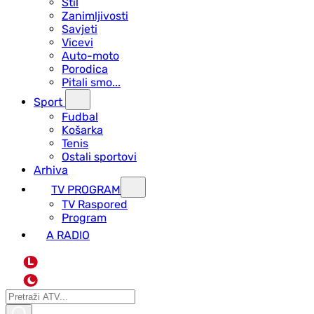
Stil
Zanimljivosti
Savjeti
Vicevi
Auto-moto
Porodica
Pitali smo...
Sport
Fudbal
Košarka
Tenis
Ostali sportovi
Arhiva
TV PROGRAM
ТV Raspored
Program
A RADIO
L