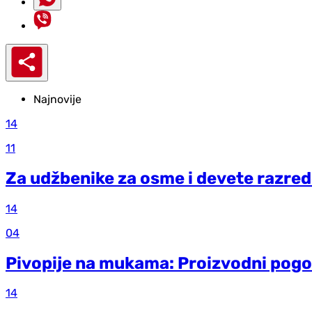
Najnovije
14
11
Za udžbenike za osme i devete razre
14
04
Pivopije na mukama: Proizvodni pogo
14