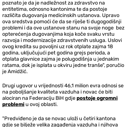
poznato je da je nadležnost za zdravstvo na
entitetima, odnosno kantonima te da postoje
različita dugovanja medicinskih ustanova.
Upravo
ova sredstva pomoći će da se riješe ti dugogodišnji
problemi i da ove ustanove stanu na svoje noge bez
opterećenja dugovanjima koja koče svaku vrstu
razvoja i modernizacije zdravstvenih usluga.
Uslovi
ovog kredita su povoljni uz rok otplate zajma 18
godina, uključujući pet godina grejs perioda, a
otplata glavnice zajma je polugodišnja u jednakim
ratama, dok je isplata u okviru jedne tranše", poručio
je Amidžić.
Drugi ugovor u vrijednosti 46,1 milion evra odnosi se
na poboljšanje kvaliteta vazduha i novac će biti
alociran na Federaciju BiH gdje
postoje ogromni
problemi
u ovoj oblasti.
"Predviđeno je da se novac uloži u četiri kantona
gdje se bilježe velika zagađenja vazduha i njihova