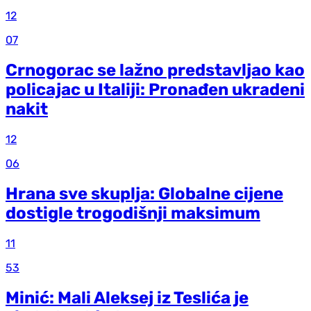
12
07
Crnogorac se lažno predstavljao kao
policajac u Italiji: Pronađen ukradeni
nakit
12
06
Hrana sve skuplja: Globalne cijene
dostigle trogodišnji maksimum
11
53
Minić: Mali Aleksej iz Teslića je