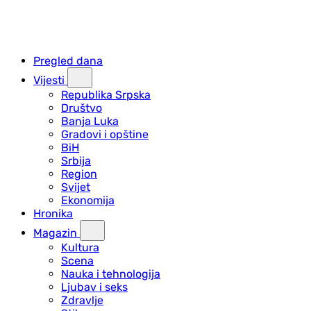
Pregled dana
Vijesti
Republika Srpska
Društvo
Banja Luka
Gradovi i opštine
BiH
Srbija
Region
Svijet
Ekonomija
Hronika
Magazin
Kultura
Scena
Nauka i tehnologija
Ljubav i seks
Zdravlje