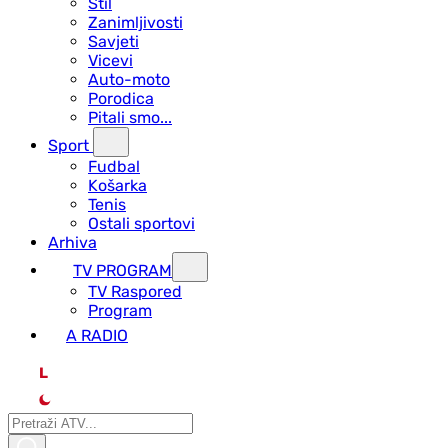
Stil
Zanimljivosti
Savjeti
Vicevi
Auto-moto
Porodica
Pitali smo...
Sport
Fudbal
Košarka
Tenis
Ostali sportovi
Arhiva
TV PROGRAM
ТV Raspored
Program
A RADIO
L