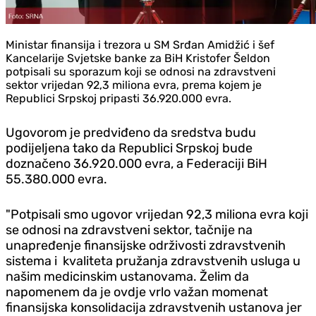
Ministar finansija i trezora u SM Srđan Amidžić i šef
Kancelarije Svjetske banke za BiH Kristofer Šeldon
potpisali su sporazum koji se odnosi na zdravstveni
sektor vrijedan 92,3 miliona evra, prema kojem je
Republici Srpskoj pripasti 36.920.000 evra.
Ugovorom je predviđeno da sredstva budu
podijeljena tako da Republici Srpskoj bude
doznačeno 36.920.000 evra, a Federaciji BiH
55.380.000 evra.
"P
otpisali smo ugovor vrijedan 92,3 miliona evra koji
se odnosi na zdravstveni sektor, tačnije na
unapređenje finansijske održivosti zdravstvenih
sistema i kvaliteta pružanja zdravstvenih usluga u
našim medicinskim ustanovama.
Želim da
napomenem da je ovdje vrlo važan momenat
finansijska konsolidacija zdravstvenih ustanova jer