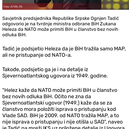
Savjetnik predsjednika Republike Srpske Ognjen Tadić
odgovorio je na tvrdnje ministra odbrane BiH Zukana
Heleza da NATO može primiti BiH u članstvo bez novih
odluka BiH.
Tadić je podsjetio Heleza da je BiH tražila samo MAP,
ali ne pristupanje od NATO-a.
Takođe, podsjetio ga je i na detalje iz
Sjevernoatlantskog ugovora iz 1949. godine.
"Helez kaže da NATO može primiti BiH u članstvo
bez novih odluka BiH. Očito ne zna da
Sjevernoatlantski ugovor (1949.) kaže da se za
članstvo mora položiti isprava o pristupanju kod
Vlade SAD. BiH je 2009. od NATO tražila MAP, a to
nije isprava o pristupanju i nije otišla u SAD", naveo
je Tadić na mreži IKS uz priložene detalje iz Ugovora,