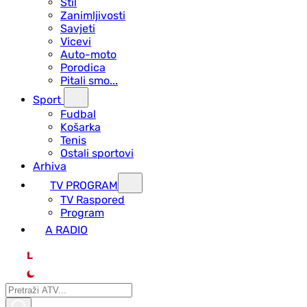
Stil
Zanimljivosti
Savjeti
Vicevi
Auto-moto
Porodica
Pitali smo...
Sport
Fudbal
Košarka
Tenis
Ostali sportovi
Arhiva
TV PROGRAM
ТV Raspored
Program
A RADIO
L