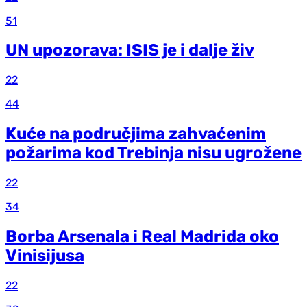
51
UN upozorava: ISIS je i dalje živ
22
44
Kuće na područjima zahvaćenim
požarima kod Trebinja nisu ugrožene
22
34
Borba Arsenala i Real Madrida oko
Vinisijusa
22