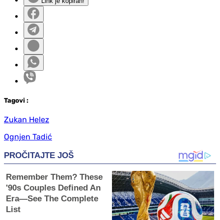
Link je kopiran!
Tag
ovi
:
Zukan Helez
Ognjen Tadić