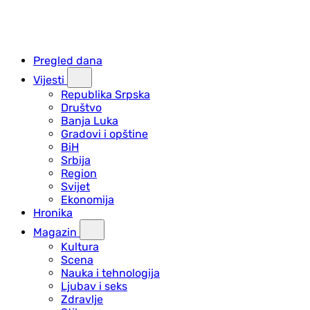
Pregled dana
Vijesti
Republika Srpska
Društvo
Banja Luka
Gradovi i opštine
BiH
Srbija
Region
Svijet
Ekonomija
Hronika
Magazin
Kultura
Scena
Nauka i tehnologija
Ljubav i seks
Zdravlje