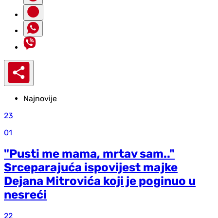
Najnovije
23
01
"Pusti me mama, mrtav sam.."
Srceparajuća ispovijest majke
Dejana Mitrovića koji je poginuo u
nesreći
22