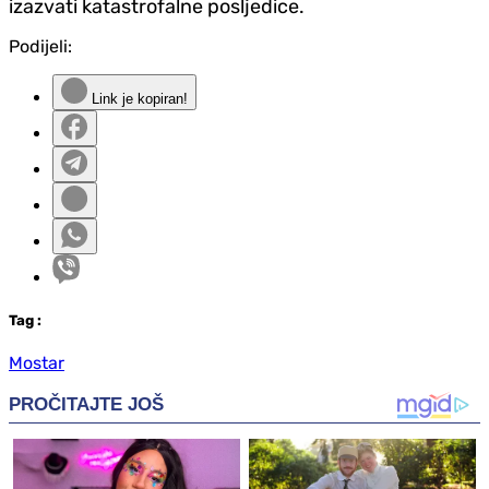
izazvati katastrofalne posljedice.
Podijeli:
Link je kopiran!
Tag
:
Mostar