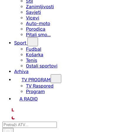
Stil
Zanimljivosti
Savjeti
Vicevi
Auto-moto
Porodica
Pitali smo...
Sport
Fudbal
Košarka
Tenis
Ostali sportovi
Arhiva
TV PROGRAM
ТV Raspored
Program
A RADIO
L