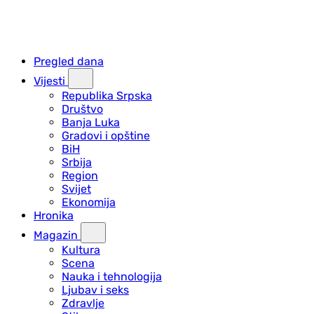
Pregled dana
Vijesti
Republika Srpska
Društvo
Banja Luka
Gradovi i opštine
BiH
Srbija
Region
Svijet
Ekonomija
Hronika
Magazin
Kultura
Scena
Nauka i tehnologija
Ljubav i seks
Zdravlje