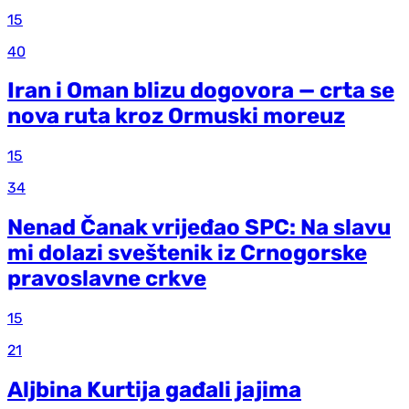
15
40
Iran i Oman blizu dogovora — crta se
nova ruta kroz Ormuski moreuz
15
34
Nenad Čanak vrijeđao SPC: Na slavu
mi dolazi sveštenik iz Crnogorske
pravoslavne crkve
15
21
Aljbina Kurtija gađali jajima