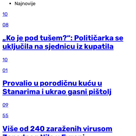
Najnovije
10
08
„Ko je pod tušem?“: Političarka se
uključila na sjednicu iz kupatila
10
01
Provalio u porodičnu kuću u
Stanarima i ukrao gasni pištolj
09
55
Više od 240 zaraženih virusom