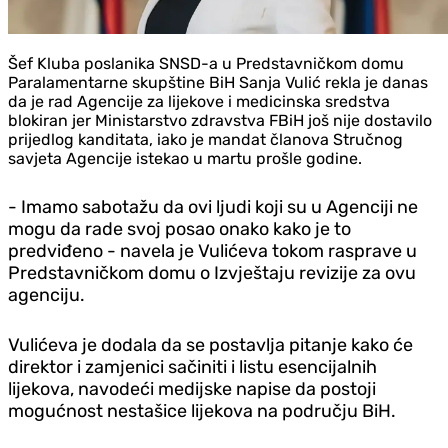
Šef Kluba poslanika SNSD-a u Predstavničkom domu
Paralamentarne skupštine BiH Sanja Vulić rekla je danas
da je rad Agencije za lijekove i medicinska sredstva
blokiran jer Ministarstvo zdravstva FBiH još nije dostavilo
prijedlog kanditata, iako je mandat članova Stručnog
savjeta Agencije istekao u martu prošle godine.
- Imamo sabotažu da ovi ljudi koji su u Agenciji ne
mogu da rade svoj posao onako kako je to
predviđeno - navela je Vulićeva tokom rasprave u
Predstavničkom domu o Izvještaju revizije za ovu
agenciju.
Vulićeva je dodala da se postavlja pitanje kako će
direktor i zamjenici sačiniti i listu esencijalnih
lijekova, navodeći medijske napise da postoji
mogućnost nestašice lijekova na području BiH.