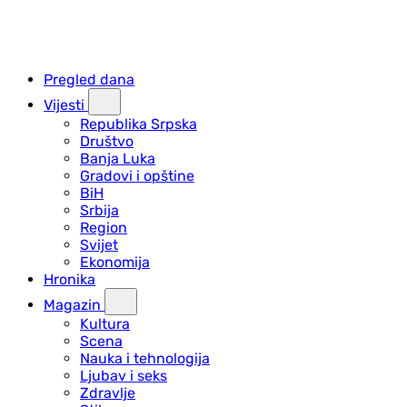
Pregled dana
Vijesti
Republika Srpska
Društvo
Banja Luka
Gradovi i opštine
BiH
Srbija
Region
Svijet
Ekonomija
Hronika
Magazin
Kultura
Scena
Nauka i tehnologija
Ljubav i seks
Zdravlje