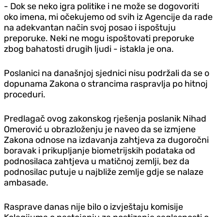
- Dok se neko igra politike i ne može se dogovoriti
oko imena, mi očekujemo od svih iz Agencije da rade
na adekvantan način svoj posao i ispoštuju
preporuke. Neki ne mogu ispoštovati preporuke
zbog bahatosti drugih ljudi - istakla je ona.
Poslanici na današnjoj sjednici nisu podržali da se o
dopunama Zakona o strancima raspravlja po hitnoj
proceduri.
Predlagač ovog zakonskog rješenja poslanik Nihad
Omerović u obrazloženju je naveo da se izmjene
Zakona odnose na izdavanja zahtjeva za dugoročni
boravak i prikupljanje biometrijskih podataka od
podnosilaca zahtjeva u matičnoj zemlji, bez da
podnosilac putuje u najbliže zemlje gdje se nalaze
ambasade.
Rasprave danas nije bilo o izvještaju komisije