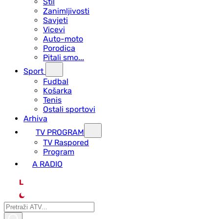
Stil
Zanimljivosti
Savjeti
Vicevi
Auto-moto
Porodica
Pitali smo...
Sport
Fudbal
Košarka
Tenis
Ostali sportovi
Arhiva
TV PROGRAM
ТV Raspored
Program
A RADIO
L