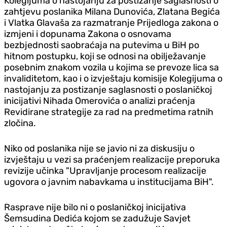
Kolegijuma o nastojanju za postizanje saglasnosti o
zahtjevu poslanika Milana Dunovića, Zlatana Begića
i Vlatka Glavaša za razmatranje Prijedloga zakona o
izmjeni i dopunama Zakona o osnovama
bezbjednosti saobraćaja na putevima u BiH po
hitnom postupku, koji se odnosi na obilježavanje
posebnim znakom vozila u kojima se prevoze lica sa
invaliditetom, kao i o izvještaju komisije Kolegijuma o
nastojanju za postizanje saglasnosti o poslaničkoj
inicijativi Nihada Omerovića o analizi praćenja
Revidirane strategije za rad na predmetima ratnih
zločina.
Niko od poslanika nije se javio ni za diskusiju o
izvještaju u vezi sa praćenjem realizacije preporuka
revizije učinka "Upravljanje procesom realizacije
ugovora o javnim nabavkama u institucijama BiH".
Rasprave nije bilo ni o poslaničkoj inicijativa
Šemsudina Dedića kojom se zadužuje Savjet