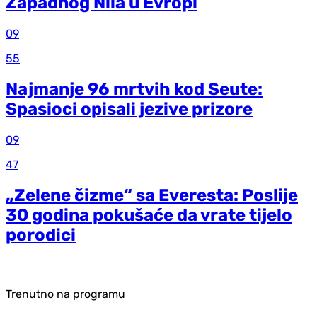
Zapadnog Nila u Evropi
09
55
Najmanje 96 mrtvih kod Seute:
Spasioci opisali jezive prizore
09
47
„Zelene čizme“ sa Everesta: Poslije
30 godina pokušaće da vrate tijelo
porodici
Trenutno na programu