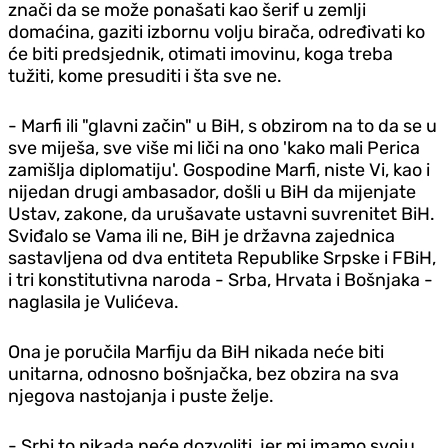
znači da se može ponašati kao šerif u zemlji
domaćina, gaziti izbornu volju birača, određivati ko
će biti predsjednik, otimati imovinu, koga treba
tužiti, kome presuditi i šta sve ne.
- Marfi ili "glavni začin" u BiH, s obzirom na to da se u
sve miješa, sve više mi liči na ono 'kako mali Perica
zamišlja diplomatiju'. Gospodine Marfi, niste Vi, kao i
nijedan drugi ambasador, došli u BiH da mijenjate
Ustav, zakone, da urušavate ustavni suvrenitet BiH.
Sviđalo se Vama ili ne, BiH je državna zajednica
sastavljena od dva entiteta Republike Srpske i FBiH,
i tri konstitutivna naroda - Srba, Hrvata i Bošnjaka -
naglasila je Vulićeva.
Ona je poručila Marfiju da BiH nikada neće biti
unitarna, odnosno bošnjačka, bez obzira na sva
njegova nastojanja i puste želje.
- Srbi to nikada neće dozvoliti, jer mi imamo svoju