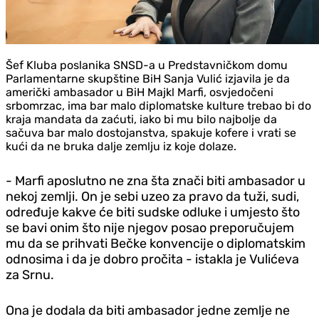
Šef Kluba poslanika SNSD-a u Predstavničkom domu
Parlamentarne skupštine BiH Sanja Vulić izjavila je da
američki ambasador u BiH Majkl Marfi, osvjedočeni
srbomrzac, ima bar malo diplomatske kulture trebao bi do
kraja mandata da zaćuti, iako bi mu bilo najbolje da
sačuva bar malo dostojanstva, spakuje kofere i vrati se
kući da ne bruka dalje zemlju iz koje dolaze.
- Marfi aposlutno ne zna šta znači biti ambasador u
nekoj zemlji. On je sebi uzeo za pravo da tuži, sudi,
određuje kakve će biti sudske odluke i umjesto što
se bavi onim što nije njegov posao preporučujem
mu da se prihvati Bečke konvencije o diplomatskim
odnosima i da je dobro pročita - istakla je Vulićeva
za Srnu.
Ona je dodala da biti ambasador jedne zemlje ne