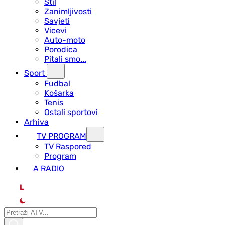
Stil
Zanimljivosti
Savjeti
Vicevi
Auto-moto
Porodica
Pitali smo...
Sport
Fudbal
Košarka
Tenis
Ostali sportovi
Arhiva
TV PROGRAM
ТV Raspored
Program
A RADIO
L