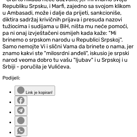
Republiku Srpsku, i Marfi, zajedno sa svojom klikom
u Ambasadi, može i dalje da prijeti, sankcioniše,
diktira sadržaj krivičnih prijava i presuda nazovi
tužiocima i sudijama u BiH, ništa mu neće pomoći,
pa ni onaj izvještačeni osmijeh kada kaže: "Mi
brinemo o srpskom narodu u Republici Srpskoj".
Samo nemojte Vi i slični Vama da brinete o nama, jer
znamo kakvi ste "milosrdni anđeli", iskusio je srpski
narod veoma dobro tu vašu "ljubav" i u Srpskoj i u
Srbiji - poručila je Vulićeva.
Podijeli:
Link je kopiran!