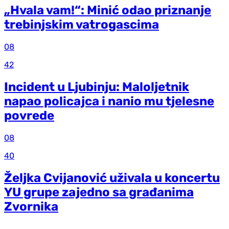
„Hvala vam!“: Minić odao priznanje
trebinjskim vatrogascima
08
42
Incident u Ljubinju: Maloljetnik
napao policajca i nanio mu tjelesne
povrede
08
40
Željka Cvijanović uživala u koncertu
YU grupe zajedno sa građanima
Zvornika