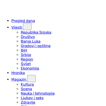
Pregled dana
Vijesti
Republika Srpska
Društvo
Banja Luka
Gradovi i opštine
BiH
Srbija
Region
Svijet
Ekonomija
Hronika
Magazin
Kultura
Scena
Nauka i tehnologija
Ljubav i seks
Zdravlje