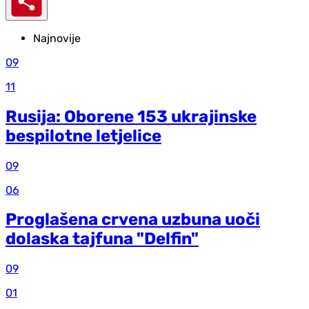
Najnovije
09
11
Rusija: Oborene 153 ukrajinske
bespilotne letjelice
09
06
Proglašena crvena uzbuna uoči
dolaska tajfuna "Delfin"
09
01