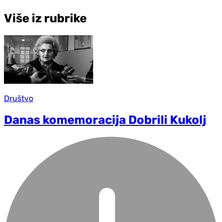
Više iz rubrike
Društvo
Danas komemoracija Dobrili Kukolj