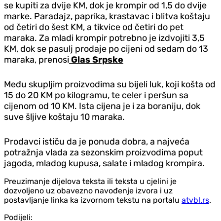
se kupiti za dvije KM, dok je krompir od 1,5 do dvije
marke. Paradajz, paprika, krastavac i blitva koštaju
od četiri do šest KM, a tikvice od četiri do pet
maraka. Za mladi krompir potrebno je izdvojiti 3,5
KM, dok se pasulj prodaje po cijeni od sedam do 13
maraka, prenosi
Glas Srpske
Među skupljim proizvodima su bijeli luk, koji košta od
15 do 20 KM po kilogramu, te celer i peršun sa
cijenom od 10 KM. Ista cijena je i za boraniju, dok
suve šljive koštaju 10 maraka.
Prodavci ističu da je ponuda dobra, a najveća
potražnja vlada za sezonskim proizvodima poput
jagoda, mladog kupusa, salate i mladog krompira.
Preuzimanje dijelova teksta ili teksta u cjelini je
dozvoljeno uz obavezno navođenje izvora i uz
postavljanje linka ka izvornom tekstu na portalu
atvbl.rs
.
Podijeli: