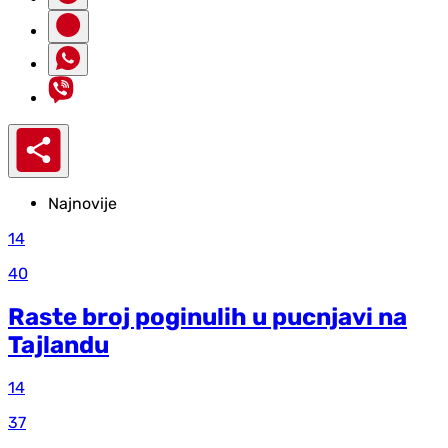
Najnovije
14
40
Raste broj poginulih u pucnjavi na
Tajlandu
14
37