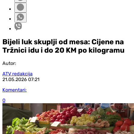
Bijeli luk skuplji od mesa: Cijene na
Tržnici idu i do 20 KM po kilogramu
Autor:
ATV redakcija
21.05.2026
07:21
Komentari:
0