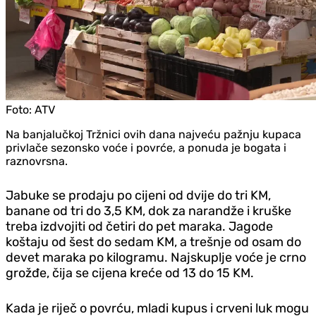
Foto:
ATV
Na banjalučkoj Tržnici ovih dana najveću pažnju kupaca
privlače sezonsko voće i povrće, a ponuda je bogata i
raznovrsna.
Jabuke se prodaju po cijeni od dvije do tri KM,
banane od tri do 3,5 KM, dok za narandže i kruške
treba izdvojiti od četiri do pet maraka. Jagode
koštaju od šest do sedam KM, a trešnje od osam do
devet maraka po kilogramu. Najskuplje voće je crno
grožđe, čija se cijena kreće od 13 do 15 KM.
Kada je riječ o povrću, mladi kupus i crveni luk mogu