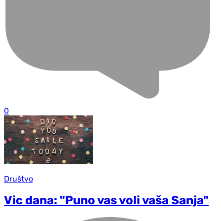
0
Društvo
Vic dana: "Puno vas voli vaša Sanja"