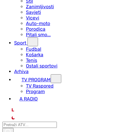
Stil
Zanimljivosti
Savjeti
Vicevi
Auto-moto
Porodica
Pitali smo...
Sport
Fudbal
Košarka
Tenis
Ostali sportovi
Arhiva
TV PROGRAM
ТV Raspored
Program
A RADIO
L