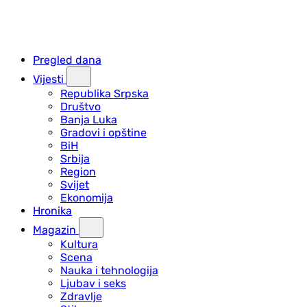
Pregled dana
Vijesti
Republika Srpska
Društvo
Banja Luka
Gradovi i opštine
BiH
Srbija
Region
Svijet
Ekonomija
Hronika
Magazin
Kultura
Scena
Nauka i tehnologija
Ljubav i seks
Zdravlje