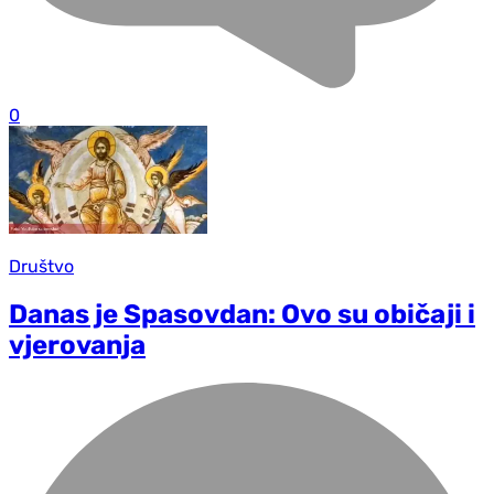
0
Društvo
Danas je Spasovdan: Ovo su običaji i
vjerovanja