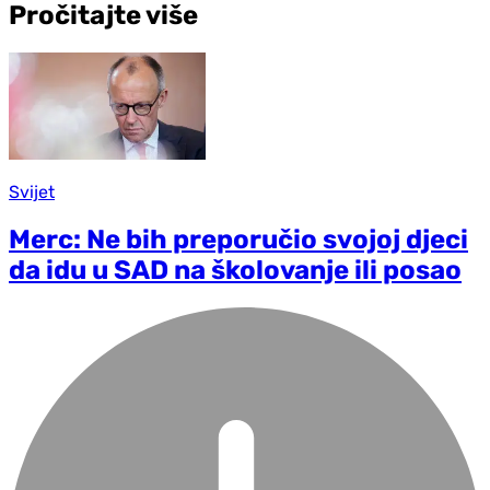
Pročitajte više
Svijet
Merc: Ne bih preporučio svojoj d‌jeci
da idu u SAD na školovanje ili posao