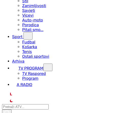
Stil
Zanimljivosti
Savjeti
Vicevi
Auto-moto
Porodica
Pitali smo...
Sport
Fudbal
Košarka
Tenis
Ostali sportovi
Arhiva
TV PROGRAM
ТV Raspored
Program
A RADIO
L