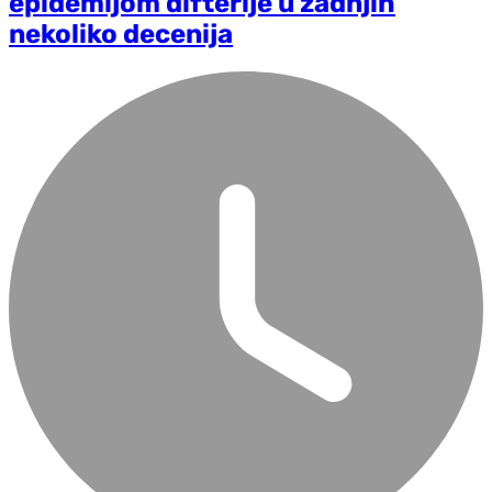
epidemijom difterije u zadnjih
nekoliko decenija