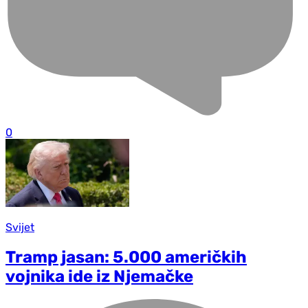
0
Svijet
Tramp jasan: 5.000 američkih
vojnika ide iz Njemačke