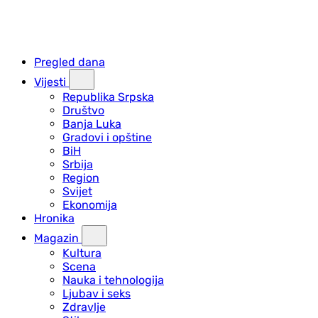
Pregled dana
Vijesti
Republika Srpska
Društvo
Banja Luka
Gradovi i opštine
BiH
Srbija
Region
Svijet
Ekonomija
Hronika
Magazin
Kultura
Scena
Nauka i tehnologija
Ljubav i seks
Zdravlje