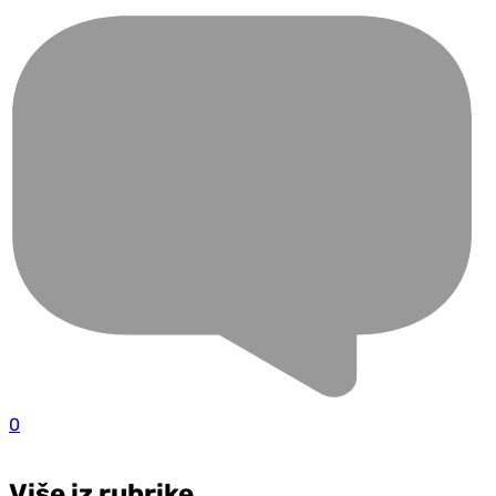
0
Više iz rubrike