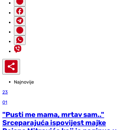
Najnovije
23
01
"Pusti me mama, mrtav sam.."
Srceparajuća ispovijest majke