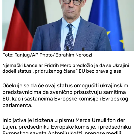
Foto:
Tanjug/AP Photo/Ebrahim Noroozi
Njemački kancelar Fridrih Merc predložio je da se Ukrajini
dodeli status „pridruženog člana“ EU bez prava glasa.
Očekuje se da će ovaj status omogućiti ukrajinskim
predstavnicima da zvanično prisustvuju samitima
EU, kao i sastancima Evropske komisije i Evropskog
parlamenta.
Inicijativa je izložena u pismu Merca Ursuli fon der
Lajen, predsedniku Evropske komisije, i predsedniku
Evropskog saveta Antoniju Košti, prenose mediji.