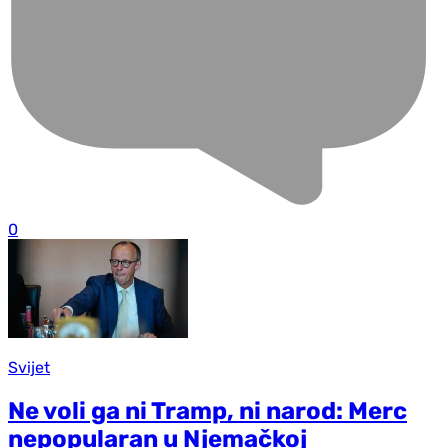
0
Svijet
Ne voli ga ni Tramp, ni narod: Merc
nepopularan u Njemačkoj