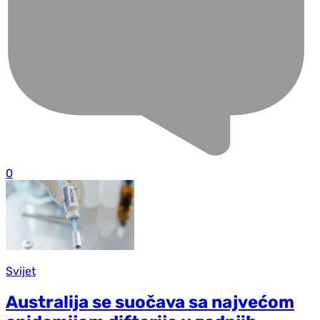
0
Svijet
Australija se suočava sa najvećom