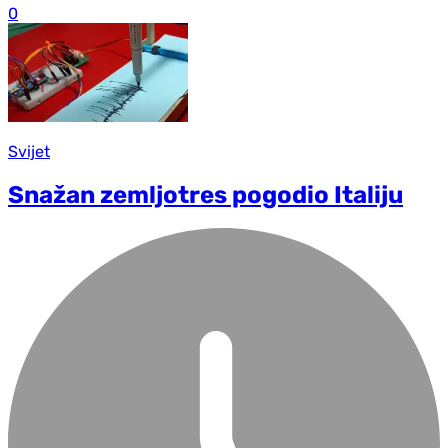
0
Svijet
Snažan zemljotres pogodio Italiju