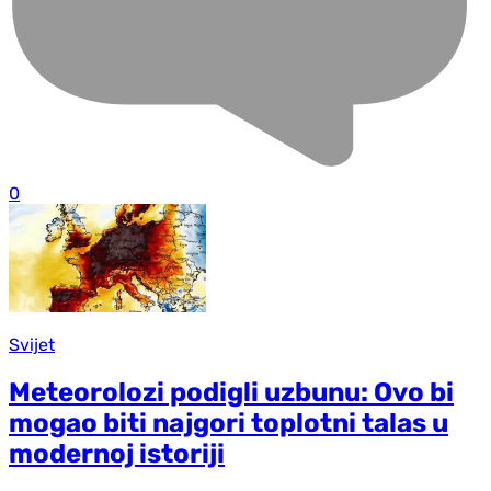
0
Svijet
Meteorolozi podigli uzbunu: Ovo bi
mogao biti najgori toplotni talas u
modernoj istoriji