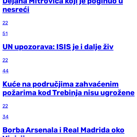
Dejana Mitrovića koji je poginuo u
nesreći
22
51
UN upozorava: ISIS je i dalje živ
22
44
Kuće na područjima zahvaćenim
požarima kod Trebinja nisu ugrožene
22
34
Borba Arsenala i Real Madrida oko