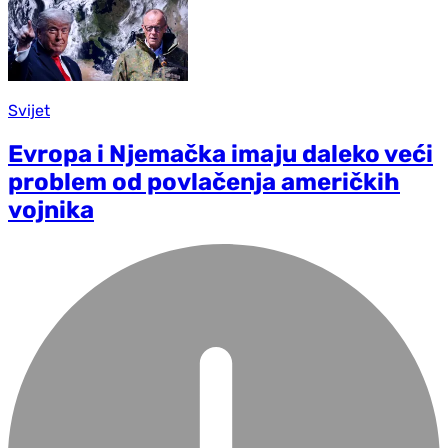
Svijet
Evropa i Njemačka imaju daleko veći
problem od povlačenja američkih
vojnika