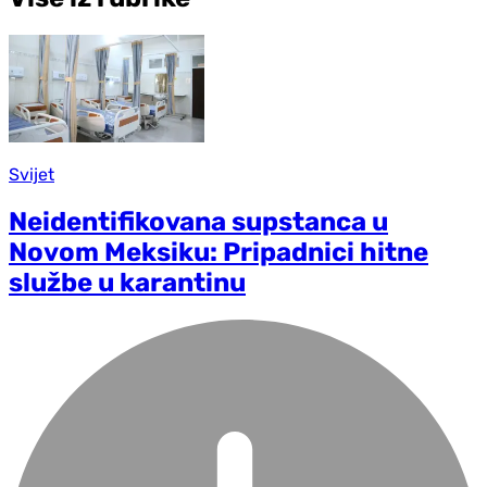
Svijet
Neidentifikovana supstanca u
Novom Meksiku: Pripadnici hitne
službe u karantinu