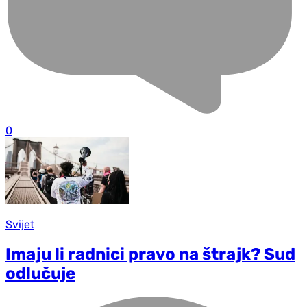
0
Svijet
Imaju li radnici pravo na štrajk? Sud
odlučuje