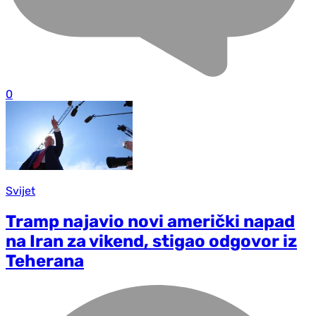
0
Svijet
Tramp najavio novi američki napad
na Iran za vikend, stigao odgovor iz
Teherana