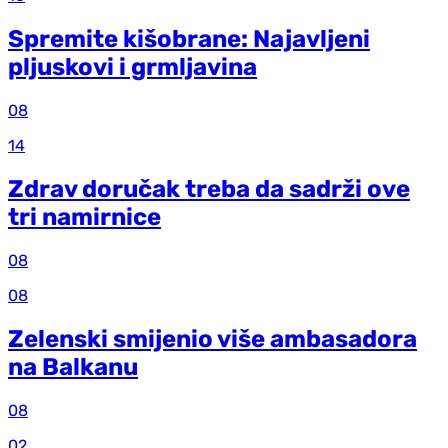
Spremite kišobrane: Najavljeni
pljuskovi i grmljavina
08
14
Zdrav doručak treba da sadrži ove
tri namirnice
08
08
Zelenski smijenio više ambasadora
na Balkanu
08
02