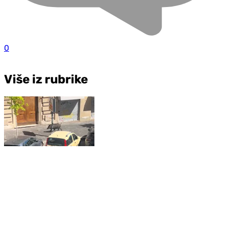
0
Više iz rubrike