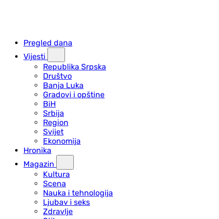
Pregled dana
Vijesti
Republika Srpska
Društvo
Banja Luka
Gradovi i opštine
BiH
Srbija
Region
Svijet
Ekonomija
Hronika
Magazin
Kultura
Scena
Nauka i tehnologija
Ljubav i seks
Zdravlje