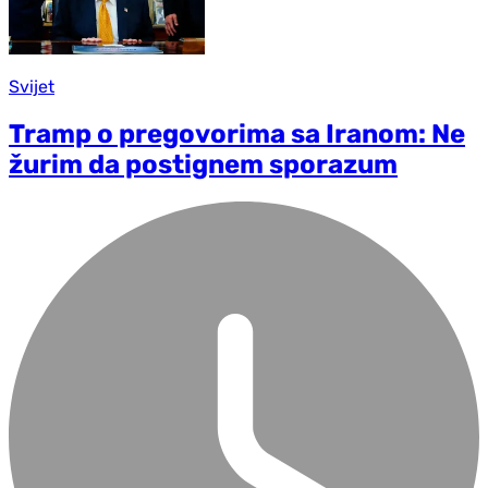
Svijet
Tramp o pregovorima sa Iranom: Ne
žurim da postignem sporazum