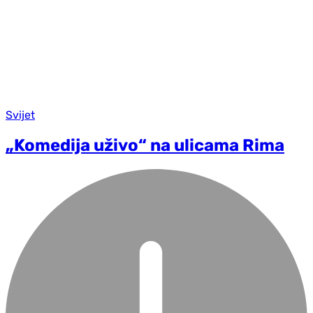
Svijet
„Komedija uživo“ na ulicama Rima