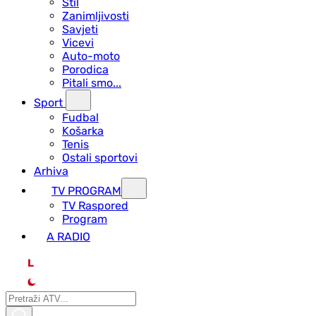
Stil
Zanimljivosti
Savjeti
Vicevi
Auto-moto
Porodica
Pitali smo...
Sport
Fudbal
Košarka
Tenis
Ostali sportovi
Arhiva
TV PROGRAM
ТV Raspored
Program
A RADIO
L