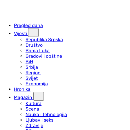
Pregled dana
Vijesti
Republika Srpska
Društvo
Banja Luka
Gradovi i opštine
BiH
Srbija
Region
Svijet
Ekonomija
Hronika
Magazin
Kultura
Scena
Nauka i tehnologija
Ljubav i seks
Zdravlje