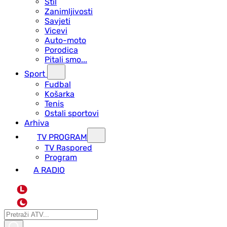
Stil
Zanimljivosti
Savjeti
Vicevi
Auto-moto
Porodica
Pitali smo...
Sport
Fudbal
Košarka
Tenis
Ostali sportovi
Arhiva
TV PROGRAM
ТV Raspored
Program
A RADIO
L