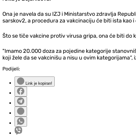
Ona je navela da su IZJ i Ministarstvo zdravlja Repu
sarskov2, a procedura za vakcinaciju će biti ista kao
Što se tiče vakcine protiv virusa gripa, ona će biti d
"Imamo 20.000 doza za pojedine kategorije stanovništ
koji žele da se vakcinišu a nisu u ovim kategorijama“, i
Podijeli:
Link je kopiran!