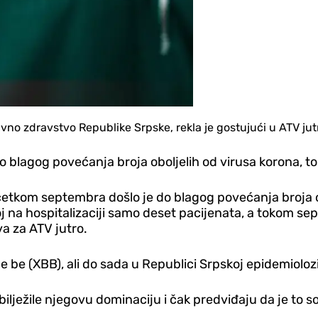
avno zdravstvo Republike Srpske, rekla je gostujući u ATV jut
 blagog povećanja broja oboljelih od virusa korona, to
etkom septembra došlo je do blagog povećanja broja ob
j na hospitalizaciji samo deset pacijenata, a tokom se
va za ATV jutro.
be be (XBB), ali do sada u Republici Srpskoj epidemiolozi
bilježile njegovu dominaciju i čak predviđaju da je to so