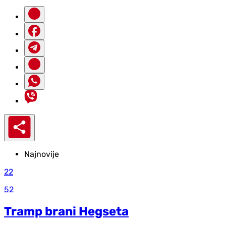
Najnovije
22
52
Tramp brani Hegseta