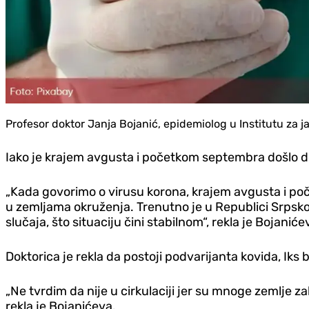
Profesor doktor Janja Bojanić, epidemiolog u Institutu za j
Iako je krajem avgusta i početkom septembra došlo do
„Kada govorimo o virusu korona, krajem avgusta i poč
u zemljama okruženja. Trenutno je u Republici Srpsko
slučaja, što situaciju čini stabilnom“, rekla je Bojaniće
Doktorica je rekla da postoji podvarijanta kovida, Iks 
„Ne tvrdim da nije u cirkulaciji jer su mnoge zemlje za
rekla je Bojanićeva.