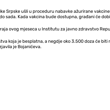
blike Srpske ušli u proceduru nabavke ažurirane vakcin
 i do sada. Kada vakcina bude dostupna, građani će dob
o kraja ovog mjeseca u Institutu za javno zdravstvo Rep
va koja je besplatna, a negdje oko 3.500 doza će biti
zjavila je Bojanićeva.