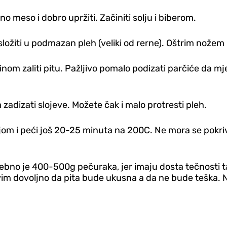
veno meso i dobro upržiti. Začiniti solju i biberom.
o složiti u podmazan pleh (veliki od rerne). Oštrim nožem
nom zaliti pitu. Pažljivo pomalo podizati parčiće da m
 zadizati slojeve. Možete čak i malo protresti pleh.
lijom i peći još 20-25 minuta na 200C. Ne mora se pokriv
bno je 400-500g pečuraka, jer imaju dosta tečnosti tak
svim dovoljno da pita bude ukusna a da ne bude teška.