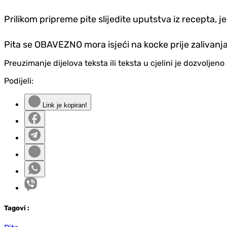
Prilikom pripreme pite slijedite uputstva iz recepta, j
Pita se OBAVEZNO mora isjeći na kocke prije zalivanja.
Preuzimanje dijelova teksta ili teksta u cjelini je dozvolje
Podijeli:
Link je kopiran!
Tag
ovi
: