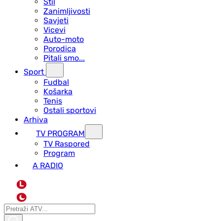
Stil
Zanimljivosti
Savjeti
Vicevi
Auto-moto
Porodica
Pitali smo...
Sport
Fudbal
Košarka
Tenis
Ostali sportovi
Arhiva
TV PROGRAM
ТV Raspored
Program
A RADIO
L