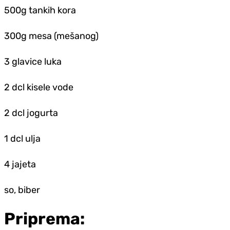
500g tankih kora
300g mesa (mešanog)
3 glavice luka
2 dcl kisele vode
2 dcl jogurta
1 dcl ulja
4 jajeta
so, biber
Priprema: