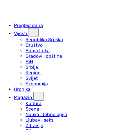
Pregled dana
Vijesti
Republika Srpska
Društvo
Banja Luka
Gradovi i opštine
BiH
Srbija
Region
Svijet
Ekonomija
Hronika
Magazin
Kultura
Scena
Nauka i tehnologija
Ljubav i seks
Zdravlje