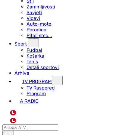
Stil
Zanimljivosti
Savjeti
Vicevi
Auto-moto
Porodica
Pitali smo...
Sport
Fudbal
Košarka
Tenis
Ostali sportovi
Arhiva
TV PROGRAM
ТV Raspored
Program
A RADIO
L