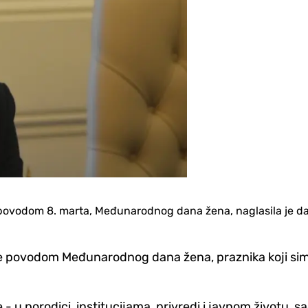
ki povodom 8. marta, Međunarodnog dana žena, naglasila je d
ke povodom Međunarodnog dana žena, praznika koji simb
 u porodici, institucijama, privredi i javnom životu, s