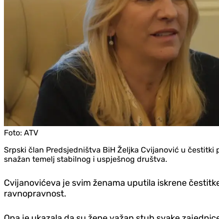
Foto:
ATV
Srpski član Predsjedništva BiH Željka Cvijanović u čestit
snažan temelj stabilnog i uspješnog društva.
Cvijanovićeva je svim ženama uputila iskrene čestit
ravnopravnost.
Ona je ukazala da su žene važan stub svake zajednice -