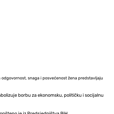
a odgovornost, snaga i posvećenost žena predstavljaju
olizuje borbu za ekonomsku, političku i socijalnu
aopšteno je iz Predsjedništva BiH.