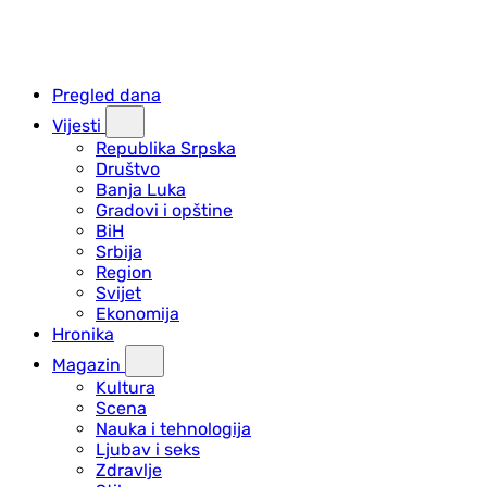
Pregled dana
Vijesti
Republika Srpska
Društvo
Banja Luka
Gradovi i opštine
BiH
Srbija
Region
Svijet
Ekonomija
Hronika
Magazin
Kultura
Scena
Nauka i tehnologija
Ljubav i seks
Zdravlje