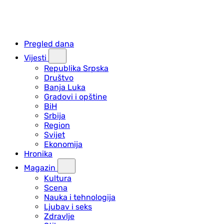
Pregled dana
Vijesti
Republika Srpska
Društvo
Banja Luka
Gradovi i opštine
BiH
Srbija
Region
Svijet
Ekonomija
Hronika
Magazin
Kultura
Scena
Nauka i tehnologija
Ljubav i seks
Zdravlje