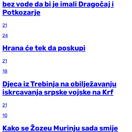
bez vode da bi je imali Dragočaj i
Potkozarje
21
24
Hrana će tek da poskupi
21
18
Djeca iz Trebinja na obilježavanju
iskrcavanja srpske vojske na Krf
21
10
Kako se Žozeu Murinju sada smije