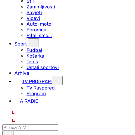
Stil
Zanimljivosti
Savjeti
Vicevi
Auto-moto
Porodica
Pitali smo...
Sport
Fudbal
Košarka
Tenis
Ostali sportovi
Arhiva
TV PROGRAM
ТV Raspored
Program
A RADIO
L