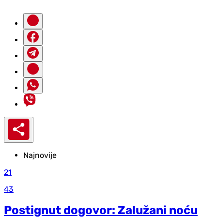
Najnovije
21
43
Postignut dogovor: Zalužani noću