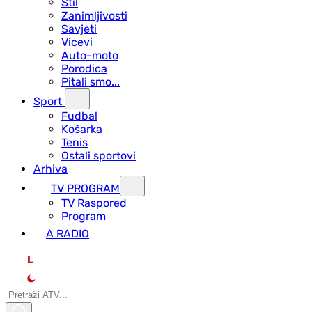
Stil
Zanimljivosti
Savjeti
Vicevi
Auto-moto
Porodica
Pitali smo...
Sport
Fudbal
Košarka
Tenis
Ostali sportovi
Arhiva
TV PROGRAM
ТV Raspored
Program
A RADIO
L