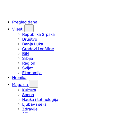
Pregled dana
Vijesti
Republika Srpska
Društvo
Banja Luka
Gradovi i opštine
BiH
Srbija
Region
Svijet
Ekonomija
Hronika
Magazin
Kultura
Scena
Nauka i tehnologija
Ljubav i seks
Zdravlje