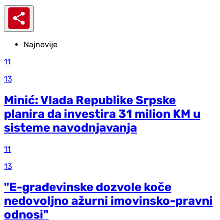
Najnovije
11
13
Minić: Vlada Republike Srpske
planira da investira 31 milion KM u
sisteme navodnjavanja
11
13
"E-građevinske dozvole koče
nedovoljno ažurni imovinsko-pravni
odnosi"