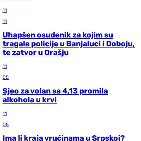
11
11
Uhapšen osuđenik za kojim su
tragale policije u Banjaluci i Doboju,
te zatvor u Orašju
11
05
Sjeo za volan sa 4,13 promila
alkohola u krvi
11
05
Ima li kraja vrućinama u Srpskoj?