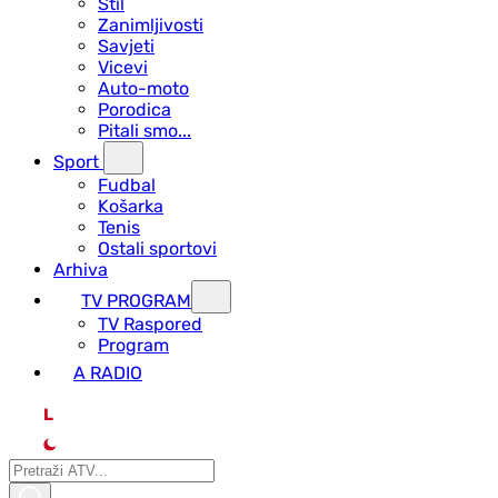
Stil
Zanimljivosti
Savjeti
Vicevi
Auto-moto
Porodica
Pitali smo...
Sport
Fudbal
Košarka
Tenis
Ostali sportovi
Arhiva
TV PROGRAM
ТV Raspored
Program
A RADIO
L