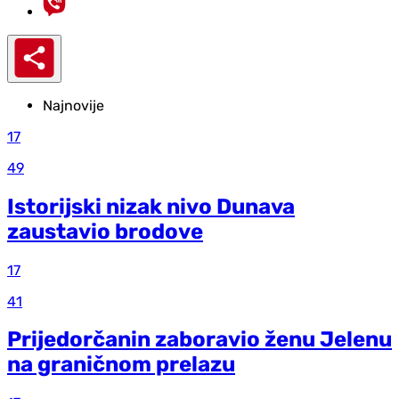
Najnovije
17
49
Istorijski nizak nivo Dunava
zaustavio brodove
17
41
Prijedorčanin zaboravio ženu Jelenu
na graničnom prelazu