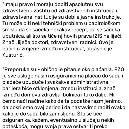
"Imaju pravo i moraju dobiti apsolutnu svu
zdravstvenu zaštitu od zdravstvenih institucija i
zdravstvene institucije su dobile jasne instrukcije.
Tu može biti neki tehnički problem u papirološkom
smislu da se sačeka nekakav recept, da se sačeka
uputnica, ali što se tiče njihovih prava IZIS ne liječi.
Znači, liječe doktori, zdravstveni radnici. Ovo je
način razmjene između institucija", objasnio je
Kusturić.
"Preporuke su - obično je pitanje oko plaćanja. FZO
je sve usluge našim osiguranicima plaćao do sada i
plaćaće ubuduće i svakakva administrativna
barijera biće otklonjena između institucija, znači
između domova zdravlja, bolnica i tako dalje. Mi
ćemo naći načine kako da te podatke razmijenimo,
da pokrijemo ovaj period i da nastavimo raditi ovako
kako je do sada bilo zamišljeno. Što se tiče
osiguranika, kažem, eventualno u slučaju nekih
poteškoća, mogu svoja prava ostvariti preko