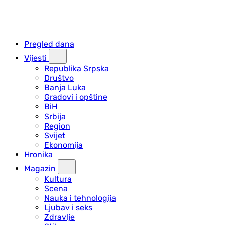
Pregled dana
Vijesti
Republika Srpska
Društvo
Banja Luka
Gradovi i opštine
BiH
Srbija
Region
Svijet
Ekonomija
Hronika
Magazin
Kultura
Scena
Nauka i tehnologija
Ljubav i seks
Zdravlje