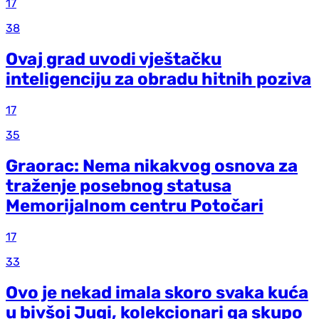
17
38
Ovaj grad uvodi vještačku
inteligenciju za obradu hitnih poziva
17
35
Graorac: Nema nikakvog osnova za
traženje posebnog statusa
Memorijalnom centru Potočari
17
33
Ovo je nekad imala skoro svaka kuća
u bivšoj Jugi, kolekcionari ga skupo